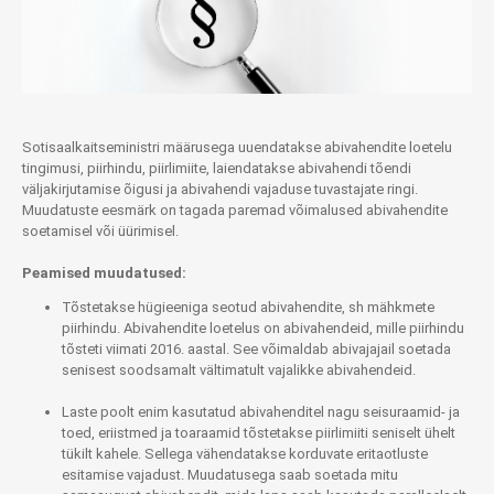
Sotisaalkaitseministri määrusega uuendatakse abivahendite loetelu
tingimusi, piirhindu, piirlimiite, laiendatakse abivahendi tõendi
väljakirjutamise õigusi ja abivahendi vajaduse tuvastajate ringi.
Muudatuste eesmärk on tagada paremad võimalused abivahendite
soetamisel või üürimisel.
Peamised muudatused:
Tõstetakse hügieeniga seotud abivahendite, sh mähkmete
piirhindu. Abivahendite loetelus on abivahendeid, mille piirhindu
tõsteti viimati 2016. aastal. See võimaldab abivajajail soetada
senisest soodsamalt vältimatult vajalikke abivahendeid.
Laste poolt enim kasutatud abivahenditel nagu seisuraamid- ja
toed, eriistmed ja toaraamid tõstetakse piirlimiiti seniselt ühelt
tükilt kahele. Sellega vähendatakse korduvate eritaotluste
esitamise vajadust. Muudatusega saab soetada mitu