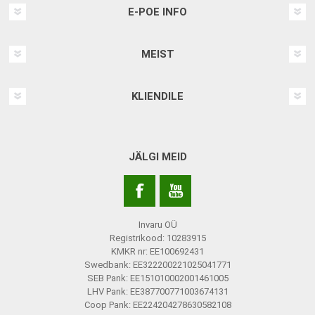
E-POE INFO
MEIST
KLIENDILE
JÄLGI MEID
Invaru OÜ
Registrikood: 10283915
KMKR nr: EE100692431
Swedbank: EE322200221025041771
SEB Pank: EE151010002001461005
LHV Pank: EE387700771003674131
Coop Pank: EE224204278630582108