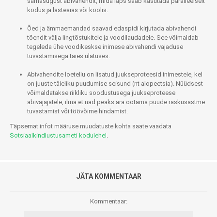
samasugust abivahendit, mida laps saab kasutada paralleelselt
kodus ja lasteaias või koolis.
Õed ja ämmaemandad saavad edaspidi kirjutada abivahendi
tõendit välja lingtõstukitele ja voodilaudadele. See võimaldab
tegeleda ühe voodikeskse inimese abivahendi vajaduse
tuvastamisega täies ulatuses.
Abivahendite loetellu on lisatud juukseproteesid inimestele, kel
on juuste täieliku puudumise seisund (nt alopeetsia). Nüüdsest
võimaldatakse riikliku soodustusega juukseproteese
abivajajatele, ilma et nad peaks ära ootama puude raskusastme
tuvastamist või töövõime hindamist.
Täpsemat infot määruse muudatuste kohta saate vaadata
Sotsiaalkindlustusameti kodulehel
.
JÄTA KOMMENTAAR
Kommentaar: