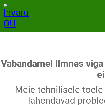
Vabandame! Ilmnes viga 
ei
Meie tehnilisele toele
lahendavad problee