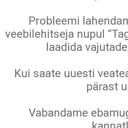
Probleemi lahendam
veebilehitseja nupul “Tag
laadida vajutad
Kui saate uuesti veate
pärast u
Vabandame ebamuga
kannatl