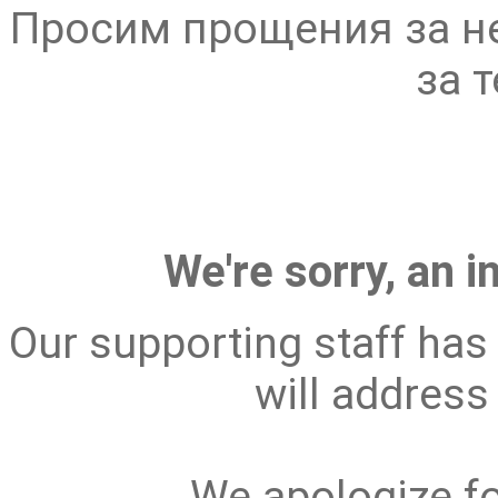
Просим прощения за н
за 
We're sorry, an i
Our supporting staff has 
will address 
We apologize fo