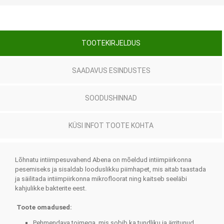
TOOTEKIRJELDUS
SAADAVUS ESINDUSTES
SOODUSHINNAD
KÜSI INFOT TOOTE KOHTA
Lõhnatu intiimpesuvahend Abena on mõeldud intiimpiirkonna
pesemiseks ja sisaldab looduslikku piimhapet, mis aitab taastada
ja säilitada intiimpiirkonna mikrofloorat ning kaitseb seeläbi
kahjulikke bakterite eest.
Toote omadused:
Pehmendava toimega, mis sobib ka tundliku ja ärritunud