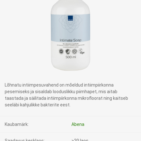
Lõhnatu intiimpesuvahend on mõeldud intiimpiirkonna
pesemiseks ja sisaldab looduslikku piimhapet, mis aitab
taastada ja säilitada intiimpiirkonna mikrofloorat ning kaitseb
seeläbi kahjulikke bakterite eest.
Kaubamärk:
Abena
Saadavus kesklaos:
>20 laos