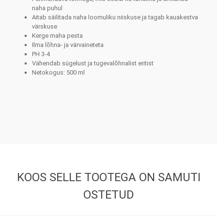
naha puhul
Aitab säilitada naha loomuliku niiskuse ja tagab kauakestva
värskuse
Kerge maha pesta
Ilma lõhna- ja värvaineteta
PH 3-4
Vähendab sügelust ja tugevalõhnalist eritist
Netokogus: 500 ml
KOOS SELLE TOOTEGA ON SAMUTI
OSTETUD