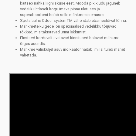
kaitseb nahka liigniiskuse eest. Mööda pikikiudu jaguneb
vedelik ühtlaselt kogu imava pinna ulatuses ja
superabsorbent hoiab selle mähkme sisemuses.
Spetsiaalne Odour systemTM vähendab ebameeldivat lõhna.
Mähkmete külgedel on spetsiaalsed vedelikku tõrjuvad
tõkked, mis takistavad uriini lekkimist.
Elastsed korduvalt avatavad kinnitused hoiavad mähkme
õiges asendis.
Mähkme välisküljel asuv indikaator näitab, millal tuleb mähet
vahetada.