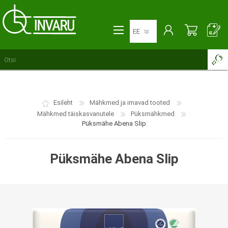
Esileht
Mähkmed ja imavad tooted
Mähkmed täiskasvanutele
Püksmähkmed
Püksmähe Abena Slip
Püksmähe Abena Slip