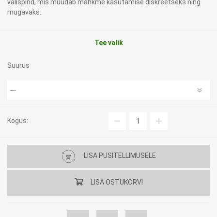
välispind, mis muudab mähkme kasutamise diskreetseks ning
mugavaks.
Tee valik
Suurus
Kogus:
LISA PÜSITELLIMUSELE
LISA OSTUKORVI