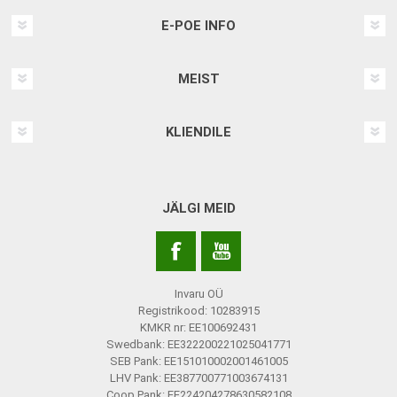
E-POE INFO
MEIST
KLIENDILE
JÄLGI MEID
Invaru OÜ
Registrikood: 10283915
KMKR nr: EE100692431
Swedbank: EE322200221025041771
SEB Pank: EE151010002001461005
LHV Pank: EE387700771003674131
Coop Pank: EE224204278630582108