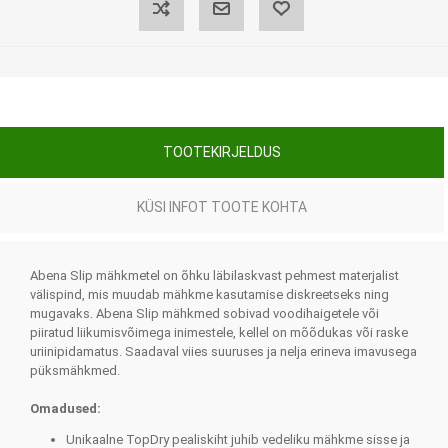
TOOTEKIRJELDUS
KÜSI INFOT TOOTE KOHTA
Abena Slip mähkmetel on õhku läbilaskvast pehmest materjalist
välispind, mis muudab mähkme kasutamise diskreetseks ning
mugavaks. Abena Slip mähkmed sobivad voodihaigetele või
piiratud liikumisvõimega inimestele, kellel on mõõdukas või raske
uriinipidamatus. Saadaval viies suuruses ja nelja erineva imavusega
püksmähkmed.
Omadused:
Unikaalne TopDry pealiskiht juhib vedeliku mähkme sisse ja