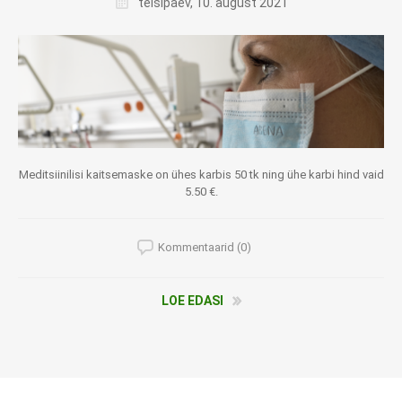
teisipäev, 10. august 2021
Meditsiinilisi kaitsemaske on ühes karbis 50 tk ning ühe karbi hind vaid
5.50 €.
Kommentaarid (0)
LOE EDASI