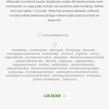
üllatuseks sooviksid saada. Küsitluses osales 28 meest ja kuna meie
sortimendis on väga palju tooteid, siis andsime neile nimekirja, millest
nad said valida 1-3 toodet. Siinkohal anname ülevaate, milliseid
tooteid mehed eelistavad (kõige rohkem hääli saanud tooted on
eespool):
Kommentaarid (0)
meestekuu
,
meestepäev
,
aktiivgeel
,
lihaspinge
,
lihasvalu
,
trennijärgne taastumine
,
kinesioteip
,
ortoosid
,
tugiside
,
ortoos
,
tugisidemed
,
incrediweari sokid
,
jäänaelad
,
libisemisvastased tallad
,
naelad jalatside alla
,
libe tee
,
seljapesu
,
seljapesuhari
,
seljapesusvamm
,
kindad
,
nahkkindad
,
ratastoolikindad
,
jalgrattakindad
,
libisemisvastased kindad
,
kindad aerutamiseks
,
purgiavaja
,
incrediweari kindad
,
vereringet soodustavad sokid
,
vereringet soodustavad kindad
,
vereringe parandamine
,
kehapesu
,
juuste- ja kehapesu
,
šampoon
LOE EDASI