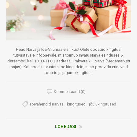
Head Narva ja Ida-Virumaa elanikud! Olete oodatud kingitusi
tutvustavale infopäevale, mis toimub Invaru Narva esinduses 5.
detsembril kell 10.00-11.00, aadressil Rakvere 71, Narva (Megamarketi
majas). Kohapeal tutvustatakse kingiideid, saab proovida erinevaid
tooteid ja jagame kingitusi.
Kommentaarid (0)
abivahendid narvas
,
kingitused
,
jõulukingitused
LOE EDASI