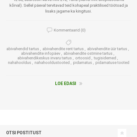
kõrval). Sellel päeval tervitavad teid kohapeal praktilised töötoad ja
lisaks jagame ka kingitusi.
Kommentaarid (0)
abivahendid tartus
,
abivahendite rent tartus
,
abivahendite üür tartus
,
abivahendite infopäev
,
abivahendite ostmine tartus
,
abivahendikeskus invaru tartus
,
ortoosid
,
tugisidemed
,
nahahooldus
,
nahahooldustooted
,
pidamatus
,
pidamatuse tooted
LOE EDASI
OTSI POSTITUST