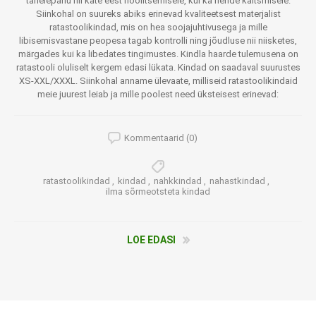
tähelepanu nii käte eest hoolitsemisele, kui ka nende kaitsmisele.
Siinkohal on suureks abiks erinevad kvaliteetsest materjalist
ratastoolikindad, mis on hea soojajuhtivusega ja mille
libisemisvastane peopesa tagab kontrolli ning jõudluse nii niisketes,
märgades kui ka libedates tingimustes. Kindla haarde tulemusena on
ratastooli oluliselt kergem edasi lükata. Kindad on saadaval suurustes
XS-XXL/XXXL. Siinkohal anname ülevaate, milliseid ratastoolikindaid
meie juurest leiab ja mille poolest need üksteisest erinevad:
Kommentaarid (0)
ratastoolikindad
,
kindad
,
nahkkindad
,
nahastkindad
,
ilma sõrmeotsteta kindad
LOE EDASI