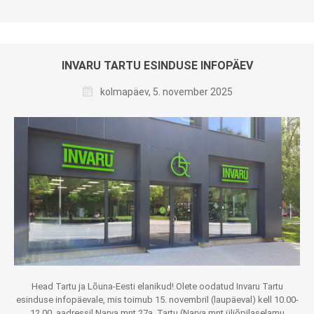
INVARU TARTU ESINDUSE INFOPÄEV
kolmapäev, 5. november 2025
Head Tartu ja Lõuna-Eesti elanikud! Olete oodatud Invaru Tartu
esinduse infopäevale, mis toimub 15. novembril (laupäeval) kell 10.00-
12.00, aadressil Narva mnt 27a, Tartu (Narva mnt üliõpilaselamu