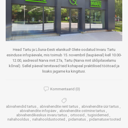
Head Tartu ja Lõuna-Eesti elanikud! Olete oodatud Invaru Tartu
esinduse infopäevale, mis toimub 15. novembril (laupäeval) kell 10.00-
12.00, aadressil Narva mnt 27a, Tartu (Narva mnt üliõpilaselamu
kõrval). Sellel päeval tervitavad teid kohapeal praktilised töötoad ja
lisaks jagame ka kingitusi.
Kommentaarid (0)
abivahendid tartus
,
abivahendite rent tartus
,
abivahendite üür tartus
,
abivahendite infopäev
,
abivahendite ostmine tartus
,
abivahendikeskus invaru tartus
,
ortoosid
,
tugisidemed
,
nahahooldus
,
nahahooldustooted
,
pidamatus
,
pidamatuse tooted