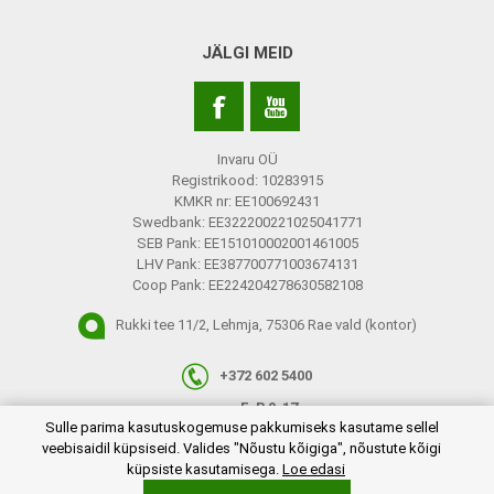
JÄLGI MEID
Invaru OÜ
Registrikood: 10283915
KMKR nr: EE100692431
Swedbank: EE322200221025041771
SEB Pank: EE151010002001461005
LHV Pank: EE387700771003674131
Coop Pank: EE224204278630582108
Rukki tee 11/2, Lehmja, 75306 Rae vald (kontor)
+372 602 5400
E-R 9-17
plugins.netgroup.cookiemanager.cookiepopup.dialog
Sulle parima kasutuskogemuse pakkumiseks kasutame sellel
info@invaru.ee
veebisaidil küpsiseid. Valides "Nõustu kõigiga", nõustute kõigi
küpsiste kasutamisega.
Loe edasi