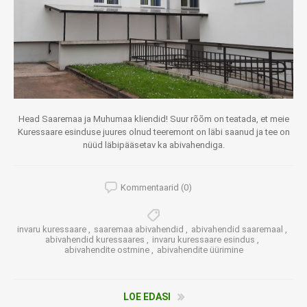
Head Saaremaa ja Muhumaa kliendid! Suur rõõm on teatada, et meie
Kuressaare esinduse juures olnud teeremont on läbi saanud ja tee on
nüüd läbipääsetav ka abivahendiga.
Kommentaarid (0)
invaru kuressaare
,
saaremaa abivahendid
,
abivahendid saaremaal
,
abivahendid kuressaares
,
invaru kuressaare esindus
,
abivahendite ostmine
,
abivahendite üürimine
LOE EDASI