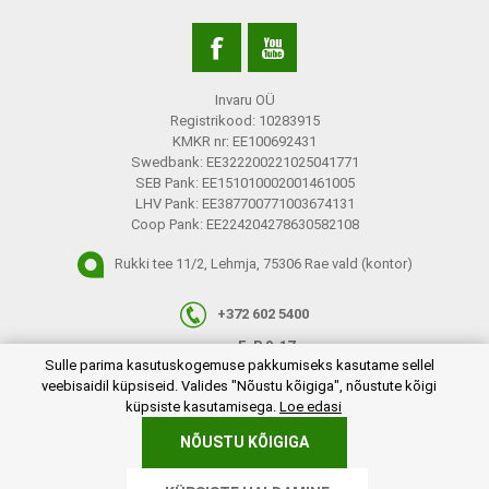
Invaru OÜ
Registrikood: 10283915
KMKR nr: EE100692431
Swedbank: EE322200221025041771
SEB Pank: EE151010002001461005
LHV Pank: EE387700771003674131
Coop Pank: EE224204278630582108
Rukki tee 11/2, Lehmja, 75306 Rae vald (kontor)
+372 602 5400
E-R 9-17
plugins.netgroup.cookiemanager.cookiepopup.dialog
Sulle parima kasutuskogemuse pakkumiseks kasutame sellel
info@invaru.ee
veebisaidil küpsiseid. Valides "Nõustu kõigiga", nõustute kõigi
küpsiste kasutamisega.
Loe edasi
NÕUSTU KÕIGIGA
Copyright © 2026 Invaru OÜ. Kõik õigused reserveeritud.