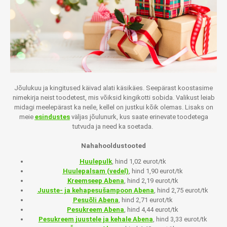
Jõulukuu ja kingitused käivad alati käsikäes. Seepärast koostasime
nimekirja neist toodetest, mis võiksid kingikotti sobida. Valikust leiab
midagi meelepärast ka neile, kellel on justkui kõik olemas. Lisaks on
meie
esindustes
väljas jõulunurk, kus saate erinevate toodetega
tutvuda ja need ka soetada.
Nahahooldustooted
Huulepulk
, hind 1,02 eurot/tk
Huulepalsam (vedel)
, hind 1,90 eurot/tk
Kreemseep Abena
, hind 2,19 eurot/tk
Juuste- ja kehapesušampoon Abena
, hind 2,75 eurot/tk
Pesuõli Abena
, hind 2,71 eurot/tk
Pesukreem Abena
, hind 4,44 eurot/tk
Pesukreem juustele ja kehale Abena
, hind 3,33 eurot/tk