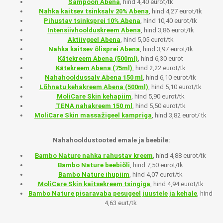
Šampoon Abena
, hind 4,40 eurot/tk
Nahka kaitsev tsinksalv 20% Abena
, hind 4,27 eurot/tk
Pihustav tsinksprei 10% Abena
, hind 10,40 eurot/tk
Intensiivhoolduskreem Abena
, hind 3,86 eurot/tk
Aktiivgeel Abena
, hind 5,05 eurot/tk
Nahka kaitsev õlisprei Abena
, hind 3,97 eurot/tk
Kätekreem Abena (500ml)
, hind 6,30 eurot
Kätekreem Abena (75ml)
, hind 2,22 eurot/tk
Nahahooldussalv Abena 150 ml
, hind 6,10 eurot/tk
Lõhnatu kehakreem Abena (500ml)
, hind 5,10 eurot/tk
MoliCare Skin kehapiim
, hind 5,90 eurot/tk
TENA nahakreem 150 ml
, hind 5,50 eurot/tk
MoliCare Skin massažigeel kampriga
, hind 3,82 eurot/ tk
Nahahooldustooted emale ja beebile:
Bambo Nature nahka rahustav kreem
, hind 4,88 eurot/tk
Bambo Nature beebiõli
, hind 7,50 eurot/tk
Bambo Nature ihupiim
, hind 4,07 eurot/tk
MoliCare Skin kaitsekreem tsingiga
, hind 4,94 eurot/tk
Bambo Nature pisaravaba pesugeel juustele ja kehale
, hind
4,63 eurt/tk