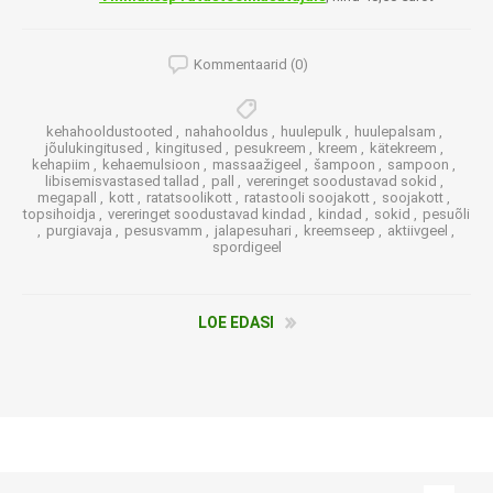
Kommentaarid (0)
kehahooldustooted
,
nahahooldus
,
huulepulk
,
huulepalsam
,
jõulukingitused
,
kingitused
,
pesukreem
,
kreem
,
kätekreem
,
kehapiim
,
kehaemulsioon
,
massaažigeel
,
šampoon
,
sampoon
,
libisemisvastased tallad
,
pall
,
vereringet soodustavad sokid
,
megapall
,
kott
,
ratatsoolikott
,
ratastooli soojakott
,
soojakott
,
topsihoidja
,
vereringet soodustavad kindad
,
kindad
,
sokid
,
pesuõli
,
purgiavaja
,
pesusvamm
,
jalapesuhari
,
kreemseep
,
aktiivgeel
,
spordigeel
LOE EDASI