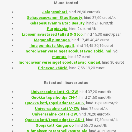
Muud tooted
Jalapesuhari
, hind 28,90 eurot/tk
Seljapesusvamm Etac Beauty
, hind 27,60 eruot/tk
Kehapesusvamm Etac Beauty
, hind 21 eurot/tk
Purgiavaja
, hind 24 eurot/tk
Libisemisvastased tallad X-Stop
, hind 15,30 eurot/paar
Megapall pumbaga
, hind 17,45-40,45 eurot
Ilma pumbata Megapall
, hind 14,45-20,16 eurot
Incrediwear vereringet soodustavad sokid, hal
l
või
mustad
, hind 37 eurot
Incrediwear vereringet soodustavad kindad
, hind 30 eurot
Erinevad käärid
, hind 7,56-19,20 eurot
Ratastooli lisavarustus
Universaalne kott KL-ZW
, hind 37,20 eurot/tk
Quokka topsihoidja CH-1
, hind 21,60 eurot/tk
Quokka koti/topsi adapter AD-2
, hind 19,20 eurot/tk
Universaalne kott V-ZW
, hind 72 eurot/tk
Universaalne kott H-ZW
, hind 70,20 eurot/tk
Quokka koti/topsi adapter AD-1
, hind 17,30 eurot/tk
Soojakott Kangaroo
, hind 56,70 eurot/tk
Vihmakeep ratastoolikasutajale
, hind 40,50 eurot