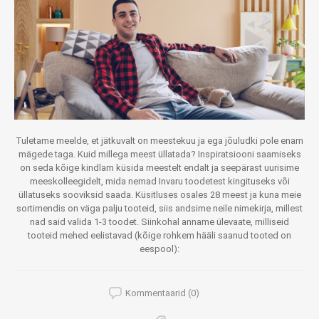
Tuletame meelde, et jätkuvalt on meestekuu ja ega jõuludki pole enam
mägede taga. Kuid millega meest üllatada? Inspiratsiooni saamiseks
on seda kõige kindlam küsida meestelt endalt ja seepärast uurisime
meeskolleegidelt, mida nemad Invaru toodetest kingituseks või
üllatuseks sooviksid saada. Küsitluses osales 28 meest ja kuna meie
sortimendis on väga palju tooteid, siis andsime neile nimekirja, millest
nad said valida 1-3 toodet. Siinkohal anname ülevaate, milliseid
tooteid mehed eelistavad (kõige rohkem hääli saanud tooted on
eespool):
Kommentaarid (0)