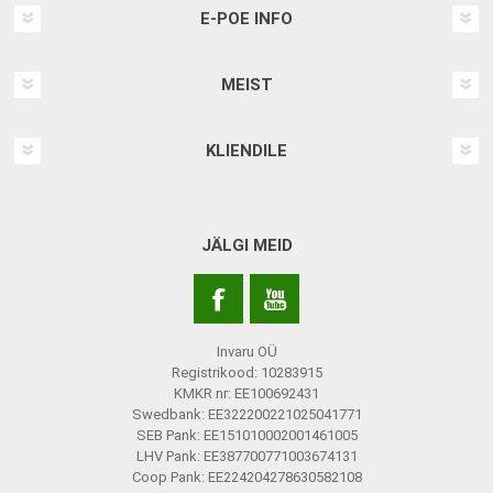
E-POE INFO
MEIST
KLIENDILE
JÄLGI MEID
Invaru OÜ
Registrikood: 10283915
KMKR nr: EE100692431
Swedbank: EE322200221025041771
SEB Pank: EE151010002001461005
LHV Pank: EE387700771003674131
Coop Pank: EE224204278630582108