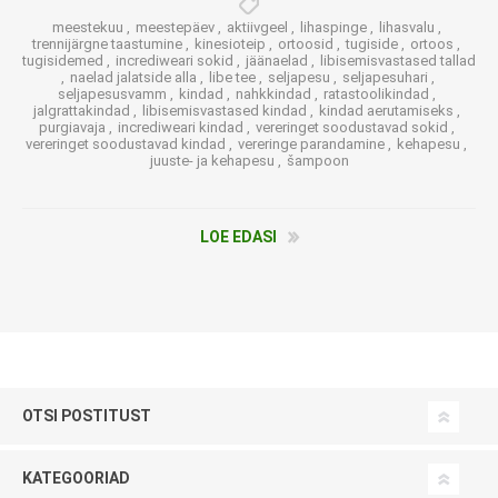
meestekuu
,
meestepäev
,
aktiivgeel
,
lihaspinge
,
lihasvalu
,
trennijärgne taastumine
,
kinesioteip
,
ortoosid
,
tugiside
,
ortoos
,
tugisidemed
,
incrediweari sokid
,
jäänaelad
,
libisemisvastased tallad
,
naelad jalatside alla
,
libe tee
,
seljapesu
,
seljapesuhari
,
seljapesusvamm
,
kindad
,
nahkkindad
,
ratastoolikindad
,
jalgrattakindad
,
libisemisvastased kindad
,
kindad aerutamiseks
,
purgiavaja
,
incrediweari kindad
,
vereringet soodustavad sokid
,
vereringet soodustavad kindad
,
vereringe parandamine
,
kehapesu
,
juuste- ja kehapesu
,
šampoon
LOE EDASI
OTSI POSTITUST
KATEGOORIAD