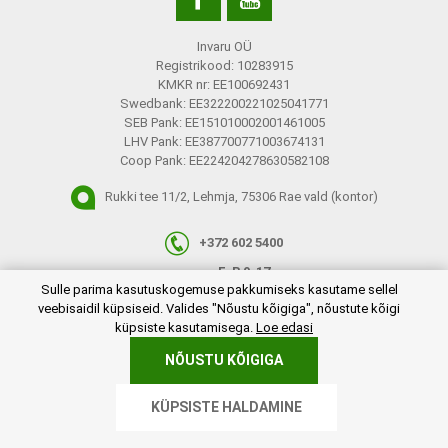
Invaru OÜ
Registrikood: 10283915
KMKR nr: EE100692431
Swedbank: EE322200221025041771
SEB Pank: EE151010002001461005
LHV Pank: EE387700771003674131
Coop Pank: EE224204278630582108
Rukki tee 11/2, Lehmja, 75306 Rae vald (kontor)
+372 602 5400
E-R 9-17
plugins.netgroup.cookiemanager.cookiepopup.dialog
Sulle parima kasutuskogemuse pakkumiseks kasutame sellel
info@invaru.ee
veebisaidil küpsiseid. Valides "Nõustu kõigiga", nõustute kõigi
küpsiste kasutamisega.
Loe edasi
NÕUSTU KÕIGIGA
Copyright © 2026 Invaru OÜ. Kõik õigused reserveeritud.
KÜPSISTE HALDAMINE
Powered by
nopCommerce