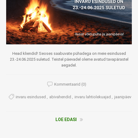
Head kliendid! Seoses saabuvate pühadega on meie esindused
23.-24.06.2025 suletud. Teistel päevadel oleme avatud tavapärastel
aegadel.
Kommentaarid (0)
invaru esindused
,
abivahendid
,
invaru lahtiolekuajad
,
jaanipäev
LOE EDASI