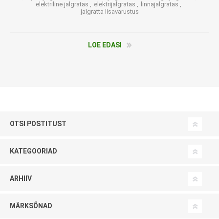
elektriline jalgratas
,
elektrijalgratas
,
linnajalgratas
,
jalgratta lisavarustus
LOE EDASI
OTSI POSTITUST
KATEGOORIAD
ARHIIV
MÄRKSÕNAD