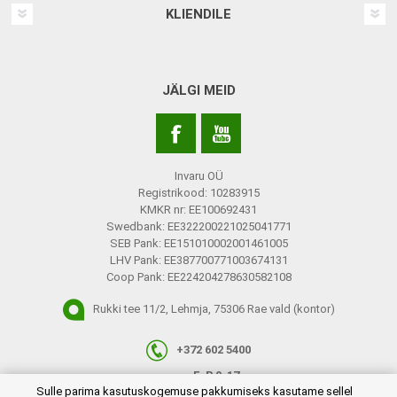
KLIENDILE
JÄLGI MEID
Invaru OÜ
Registrikood: 10283915
KMKR nr: EE100692431
Swedbank: EE322200221025041771
SEB Pank: EE151010002001461005
LHV Pank: EE387700771003674131
Coop Pank: EE224204278630582108
Rukki tee 11/2, Lehmja, 75306 Rae vald (kontor)
+372 602 5400
E-R 9-17
plugins.netgroup.cookiemanager.cookiepopup.dialog
Sulle parima kasutuskogemuse pakkumiseks kasutame sellel