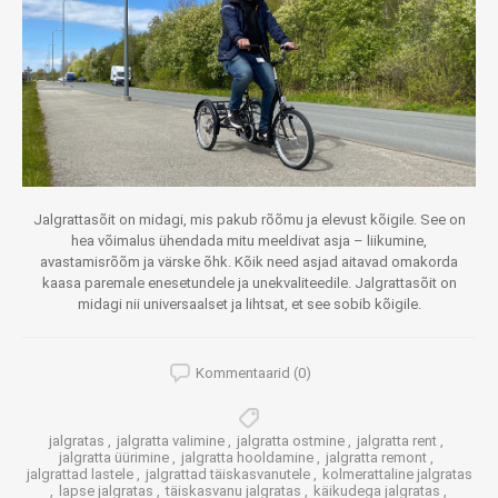
Jalgrattasõit on midagi, mis pakub rõõmu ja elevust kõigile. See on
hea võimalus ühendada mitu meeldivat asja – liikumine,
avastamisrõõm ja värske õhk. Kõik need asjad aitavad omakorda
kaasa paremale enesetundele ja unekvaliteedile. Jalgrattasõit on
midagi nii universaalset ja lihtsat, et see sobib kõigile.
Kommentaarid (0)
jalgratas
,
jalgratta valimine
,
jalgratta ostmine
,
jalgratta rent
,
jalgratta üürimine
,
jalgratta hooldamine
,
jalgratta remont
,
jalgrattad lastele
,
jalgrattad täiskasvanutele
,
kolmerattaline jalgratas
,
lapse jalgratas
,
täiskasvanu jalgratas
,
käikudega jalgratas
,