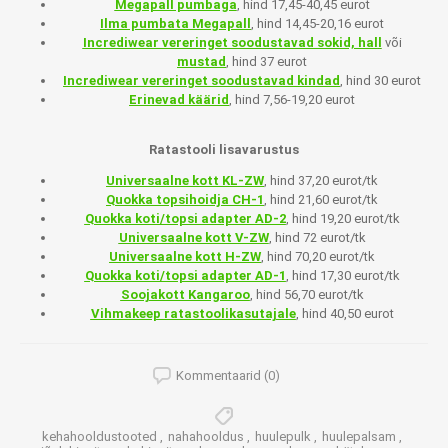
Megapall pumbaga
, hind 17,45-40,45 eurot
Ilma pumbata Megapall
, hind 14,45-20,16 eurot
Incrediwear vereringet soodustavad sokid, hal
l
või
mustad
, hind 37 eurot
Incrediwear vereringet soodustavad kindad
, hind 30 eurot
Erinevad käärid
, hind 7,56-19,20 eurot
Ratastooli lisavarustus
Universaalne kott KL-ZW
, hind 37,20 eurot/tk
Quokka topsihoidja CH-1
, hind 21,60 eurot/tk
Quokka koti/topsi adapter AD-2
, hind 19,20 eurot/tk
Universaalne kott V-ZW
, hind 72 eurot/tk
Universaalne kott H-ZW
, hind 70,20 eurot/tk
Quokka koti/topsi adapter AD-1
, hind 17,30 eurot/tk
Soojakott Kangaroo
, hind 56,70 eurot/tk
Vihmakeep ratastoolikasutajale
, hind 40,50 eurot
Kommentaarid (0)
kehahooldustooted
,
nahahooldus
,
huulepulk
,
huulepalsam
,