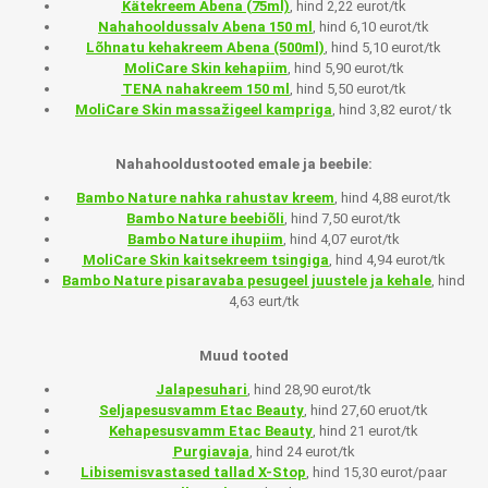
Kätekreem Abena (75ml)
, hind 2,22 eurot/tk
Nahahooldussalv Abena 150 ml
, hind 6,10 eurot/tk
Lõhnatu kehakreem Abena (500ml)
, hind 5,10 eurot/tk
MoliCare Skin kehapiim
, hind 5,90 eurot/tk
TENA nahakreem 150 ml
, hind 5,50 eurot/tk
MoliCare Skin massažigeel kampriga
, hind 3,82 eurot/ tk
Nahahooldustooted emale ja beebile:
Bambo Nature nahka rahustav kreem
, hind 4,88 eurot/tk
Bambo Nature beebiõli
, hind 7,50 eurot/tk
Bambo Nature ihupiim
, hind 4,07 eurot/tk
MoliCare Skin kaitsekreem tsingiga
, hind 4,94 eurot/tk
Bambo Nature pisaravaba pesugeel juustele ja kehale
, hind
4,63 eurt/tk
Muud tooted
Jalapesuhari
, hind 28,90 eurot/tk
Seljapesusvamm Etac Beauty
, hind 27,60 eruot/tk
Kehapesusvamm Etac Beauty
, hind 21 eurot/tk
Purgiavaja
, hind 24 eurot/tk
Libisemisvastased tallad X-Stop
, hind 15,30 eurot/paar