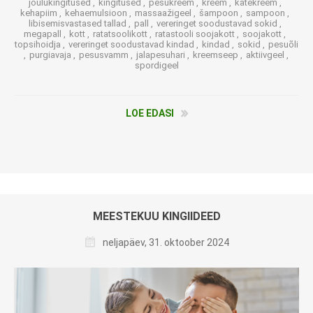
jõulukingitused
,
kingitused
,
pesukreem
,
kreem
,
kätekreem
,
kehapiim
,
kehaemulsioon
,
massaažigeel
,
šampoon
,
sampoon
,
libisemisvastased tallad
,
pall
,
vereringet soodustavad sokid
,
megapall
,
kott
,
ratatsoolikott
,
ratastooli soojakott
,
soojakott
,
topsihoidja
,
vereringet soodustavad kindad
,
kindad
,
sokid
,
pesuõli
,
purgiavaja
,
pesusvamm
,
jalapesuhari
,
kreemseep
,
aktiivgeel
,
spordigeel
LOE EDASI
MEESTEKUU KINGIIDEED
neljapäev, 31. oktoober 2024