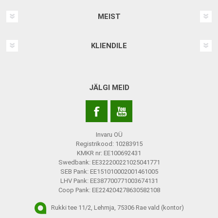
MEIST
KLIENDILE
JÄLGI MEID
Invaru OÜ
Registrikood: 10283915
KMKR nr: EE100692431
Swedbank: EE322200221025041771
SEB Pank: EE151010002001461005
LHV Pank: EE387700771003674131
Coop Pank: EE224204278630582108
Rukki tee 11/2, Lehmja, 75306 Rae vald (kontor)