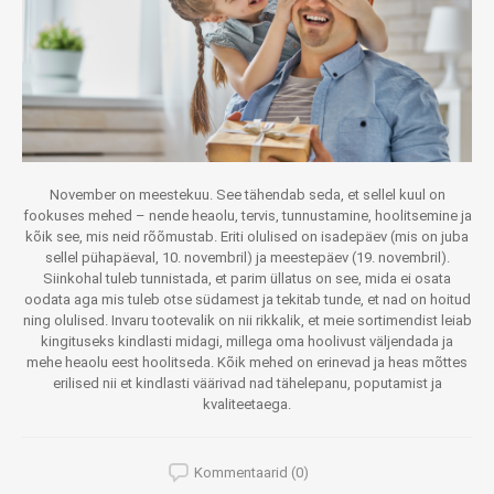
November on meestekuu. See tähendab seda, et sellel kuul on
fookuses mehed – nende heaolu, tervis, tunnustamine, hoolitsemine ja
kõik see, mis neid rõõmustab. Eriti olulised on isadepäev (mis on juba
sellel pühapäeval, 10. novembril) ja meestepäev (19. novembril).
Siinkohal tuleb tunnistada, et parim üllatus on see, mida ei osata
oodata aga mis tuleb otse südamest ja tekitab tunde, et nad on hoitud
ning olulised. Invaru tootevalik on nii rikkalik, et meie sortimendist leiab
kingituseks kindlasti midagi, millega oma hoolivust väljendada ja
mehe heaolu eest hoolitseda. Kõik mehed on erinevad ja heas mõttes
erilised nii et kindlasti väärivad nad tähelepanu, poputamist ja
kvaliteetaega.
Kommentaarid (0)