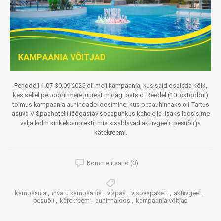
Perioodil 1.07-30.09.2025 oli meil kampaania, kus said osaleda kõik,
kes sellel perioodil meie juurest midagi ostsid. Reedel (10. oktoobril)
toimus kampaania auhindade loosimine, kus peaauhinnaks oli Tartus
asuva V Spaahotelli lõõgastav spaapuhkus kahele ja lisaks loosisime
välja kolm kinkekomplekti, mis sisaldavad aktiivgeeli, pesuõli ja
kätekreemi.
Kommentaarid (0)
kampaania
,
invaru kampaania
,
v spaa
,
v spaapakett
,
aktiivgeel
,
pesuõli
,
kätekreem
,
auhinnaloos
,
kampaania võitjad