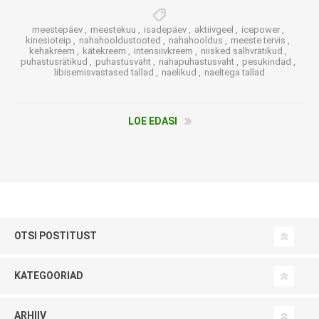
meestepäev
,
meestekuu
,
isadepäev
,
aktiivgeel
,
icepower
,
kinesioteip
,
nahahooldustooted
,
nahahooldus
,
meeste tervis
,
kehakreem
,
kätekreem
,
intensiivkreem
,
niisked salhvrätikud
,
puhastusrätikud
,
puhastusvaht
,
nahapuhastusvaht
,
pesukindad
,
libisemisvastased tallad
,
naelikud
,
naeltega tallad
LOE EDASI
OTSI POSTITUST
KATEGOORIAD
ARHIIV