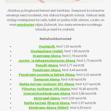
Jõulukuu ja kingitused käivad alati käsikäes. Seepärast koostasime
nimekirja neist toodetest, mis võiksid kingikotti sobida. Valikust leiab
midagi meelepärast ka neile, kellel on justkui kõik olemas. Lisaks on
meie
esindustes
väljas jõulunurk, kus saate erinevate toodetega
tutvuda ja need ka soetada.
Nahahooldustooted
Huulepulk
, hind 1,02 eurot/tk
Huulepalsam (vedel)
, hind 1,90 eurot/tk
Kreemseep Abena
, hind 2,19 eurot/tk
Juuste- ja kehapesušampoon Abena
, hind 2,75 eurot/tk
Pesuõli Abena
, hind 2,71 eurot/tk
Pesukreem Abena
, hind 4,44 eurot/tk
Pesukreem juustele ja kehale Abena
, hind 3,33 eurot/tk
Šampoon Abena
, hind 4,40 eurot/tk
Nahka kaitsev tsinksalv 20% Abena
, hind 4,27 eurot/tk
Pihustav tsinksprei 10% Abena
, hind 10,40 eurot/tk
Intensiivhoolduskreem Abena
, hind 3,86 eurot/tk
Aktiivgeel Abena
, hind 5,05 eurot/tk
Nahka kaitsev õlisprei Abena
, hind 3,97 eurot/tk
Kätekreem Abena (500ml)
, hind 6,30 eurot