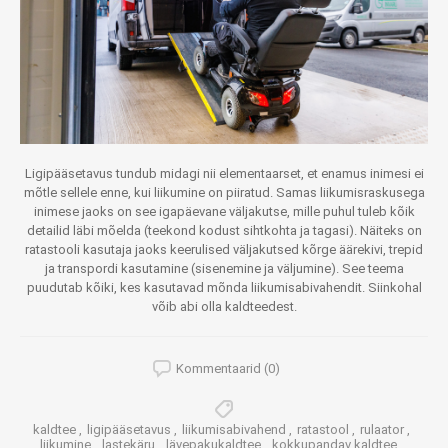
Ligipääsetavus tundub midagi nii elementaarset, et enamus inimesi ei
mõtle sellele enne, kui liikumine on piiratud. Samas liikumisraskusega
inimese jaoks on see igapäevane väljakutse, mille puhul tuleb kõik
detailid läbi mõelda (teekond kodust sihtkohta ja tagasi). Näiteks on
ratastooli kasutaja jaoks keerulised väljakutsed kõrge äärekivi, trepid
ja transpordi kasutamine (sisenemine ja väljumine). See teema
puudutab kõiki, kes kasutavad mõnda liikumisabivahendit. Siinkohal
võib abi olla kaldteedest.
Kommentaarid (0)
kaldtee
,
ligipääsetavus
,
liikumisabivahend
,
ratastool
,
rulaator
,
liikumine
,
lastekäru
,
lävepakukaldtee
,
kokkupandav kaldtee
,