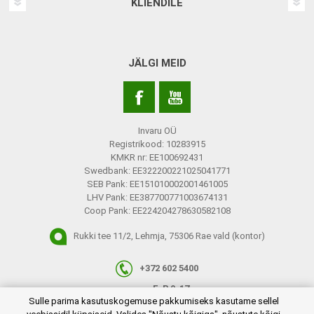
KLIENDILE
JÄLGI MEID
Invaru OÜ
Registrikood: 10283915
KMKR nr: EE100692431
Swedbank: EE322200221025041771
SEB Pank: EE151010002001461005
LHV Pank: EE387700771003674131
Coop Pank: EE224204278630582108
Rukki tee 11/2, Lehmja, 75306 Rae vald (kontor)
+372 602 5400
E-R 9-17
plugins.netgroup.cookiemanager.cookiepopup.dialog
Sulle parima kasutuskogemuse pakkumiseks kasutame sellel