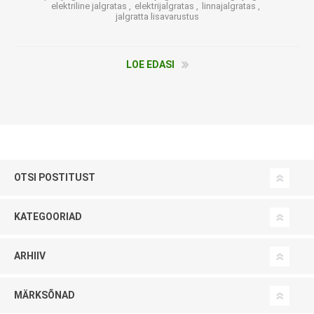
elektriline jalgratas
,
elektrijalgratas
,
linnajalgratas
,
jalgratta lisavarustus
LOE EDASI
OTSI POSTITUST
KATEGOORIAD
ARHIIV
MÄRKSÕNAD