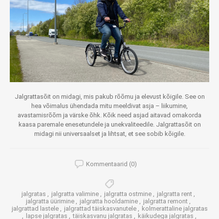
Jalgrattasõit on midagi, mis pakub rõõmu ja elevust kõigile. See on
hea võimalus ühendada mitu meeldivat asja – liikumine,
avastamisrõõm ja värske õhk. Kõik need asjad aitavad omakorda
kaasa paremale enesetundele ja unekvaliteedile. Jalgrattasõit on
midagi nii universaalset ja lihtsat, et see sobib kõigile.
Kommentaarid (0)
jalgratas
,
jalgratta valimine
,
jalgratta ostmine
,
jalgratta rent
,
jalgratta üürimine
,
jalgratta hooldamine
,
jalgratta remont
,
jalgrattad lastele
,
jalgrattad täiskasvanutele
,
kolmerattaline jalgratas
,
lapse jalgratas
,
täiskasvanu jalgratas
,
käikudega jalgratas
,