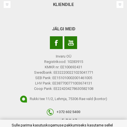
KLIENDILE
JÄLGI MEID
Invaru OÜ
Registrikood: 10283915
KMKR nr: EE100692431
Swedbank: EE322200221025041771
SEB Pank: EE151010002001461005
LHV Pank: EE387700771003674131
Coop Pank: EE224204278630582108
Rukki tee 11/2, Lehmja, 75306 Rae vald (kontor)
+372 602 5400
E-R 9-17
plugins.netgroup.cookiemanager.cookiepopup.dialog
Sulle parima kasutuskogemuse pakkumiseks kasutame sellel