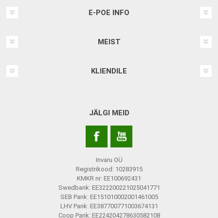
E-POE INFO
MEIST
KLIENDILE
JÄLGI MEID
Invaru OÜ
Registrikood: 10283915
KMKR nr: EE100692431
Swedbank: EE322200221025041771
SEB Pank: EE151010002001461005
LHV Pank: EE387700771003674131
Coop Pank: EE224204278630582108