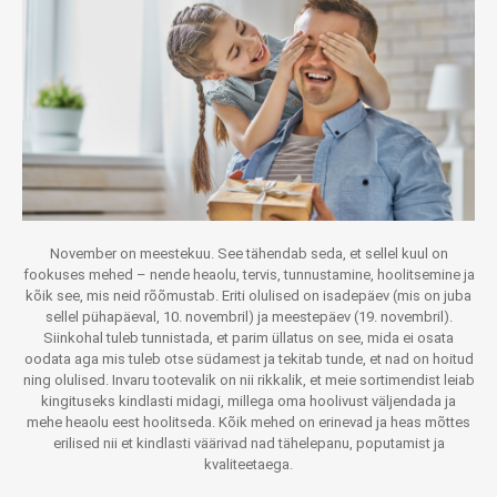
November on meestekuu. See tähendab seda, et sellel kuul on
fookuses mehed – nende heaolu, tervis, tunnustamine, hoolitsemine ja
kõik see, mis neid rõõmustab. Eriti olulised on isadepäev (mis on juba
sellel pühapäeval, 10. novembril) ja meestepäev (19. novembril).
Siinkohal tuleb tunnistada, et parim üllatus on see, mida ei osata
oodata aga mis tuleb otse südamest ja tekitab tunde, et nad on hoitud
ning olulised. Invaru tootevalik on nii rikkalik, et meie sortimendist leiab
kingituseks kindlasti midagi, millega oma hoolivust väljendada ja
mehe heaolu eest hoolitseda. Kõik mehed on erinevad ja heas mõttes
erilised nii et kindlasti väärivad nad tähelepanu, poputamist ja
kvaliteetaega.