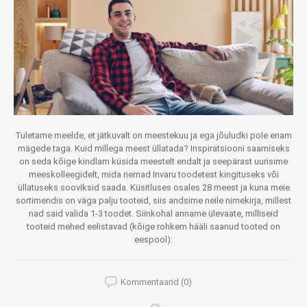
Tuletame meelde, et jätkuvalt on meestekuu ja ega jõuludki pole enam
mägede taga. Kuid millega meest üllatada? Inspiratsiooni saamiseks
on seda kõige kindlam küsida meestelt endalt ja seepärast uurisime
meeskolleegidelt, mida nemad Invaru toodetest kingituseks või
üllatuseks sooviksid saada. Küsitluses osales 28 meest ja kuna meie
sortimendis on väga palju tooteid, siis andsime neile nimekirja, millest
nad said valida 1-3 toodet. Siinkohal anname ülevaate, milliseid
tooteid mehed eelistavad (kõige rohkem hääli saanud tooted on
eespool):
Kommentaarid (0)