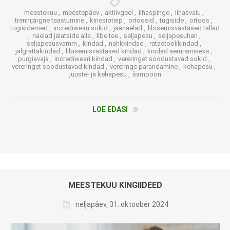
meestekuu
,
meestepäev
,
aktiivgeel
,
lihaspinge
,
lihasvalu
,
trennijärgne taastumine
,
kinesioteip
,
ortoosid
,
tugiside
,
ortoos
,
tugisidemed
,
incrediweari sokid
,
jäänaelad
,
libisemisvastased tallad
,
naelad jalatside alla
,
libe tee
,
seljapesu
,
seljapesuhari
,
seljapesusvamm
,
kindad
,
nahkkindad
,
ratastoolikindad
,
jalgrattakindad
,
libisemisvastased kindad
,
kindad aerutamiseks
,
purgiavaja
,
incrediweari kindad
,
vereringet soodustavad sokid
,
vereringet soodustavad kindad
,
vereringe parandamine
,
kehapesu
,
juuste- ja kehapesu
,
šampoon
LOE EDASI
MEESTEKUU KINGIIDEED
neljapäev, 31. oktoober 2024