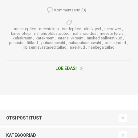
Kommentaarid (0)
meestepäev
,
meestekuu
,
isadepäev
,
aktiivgeel
,
icepower
,
kinesioteip
,
nahahooldustooted
,
nahahooldus
,
meeste tervis
,
kehakreem
,
kätekreem
,
intensiivkreem
,
niisked salhvrätikud
,
puhastusrätikud
,
puhastusvaht
,
nahapuhastusvaht
,
pesukindad
,
libisemisvastased tallad
,
naelikud
,
naeltega tallad
LOE EDASI
OTSI POSTITUST
KATEGOORIAD