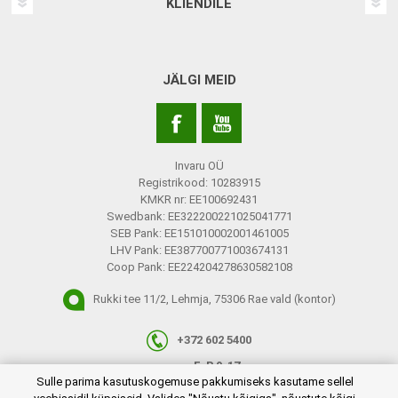
KLIENDILE
JÄLGI MEID
Invaru OÜ
Registrikood: 10283915
KMKR nr: EE100692431
Swedbank: EE322200221025041771
SEB Pank: EE151010002001461005
LHV Pank: EE387700771003674131
Coop Pank: EE224204278630582108
Rukki tee 11/2, Lehmja, 75306 Rae vald (kontor)
+372 602 5400
E-R 9-17
plugins.netgroup.cookiemanager.cookiepopup.dialog
Sulle parima kasutuskogemuse pakkumiseks kasutame sellel