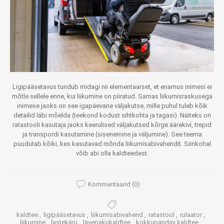
Ligipääsetavus tundub midagi nii elementaarset, et enamus inimesi ei
mõtle sellele enne, kui liikumine on piiratud. Samas liikumisraskusega
inimese jaoks on see igapäevane väljakutse, mille puhul tuleb kõik
detailid läbi mõelda (teekond kodust sihtkohta ja tagasi). Näiteks on
ratastooli kasutaja jaoks keerulised väljakutsed kõrge äärekivi, trepid
ja transpordi kasutamine (sisenemine ja väljumine). See teema
puudutab kõiki, kes kasutavad mõnda liikumisabivahendit. Siinkohal
võib abi olla kaldteedest.
Kommentaarid (0)
kaldtee
,
ligipääsetavus
,
liikumisabivahend
,
ratastool
,
rulaator
,
liikumine
,
lastekäru
,
lävepakukaldtee
,
kokkupandav kaldtee
,