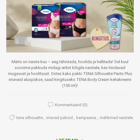
Märts on naiste kuu – aeg tähistada, hoolida ja hellitada! Sel kuul
soovime pakkuda midagi erilist kõigile naistele, kes hindavad
mugavust ja hoolitsust. Ostes kaks pakki TENA Silhouette Pants Plus
imavaid aluspükse, saad kingituseks TENA Body Cream kehakreemi
(150 ml)!
Kommentaarid (0)
tena silhouette
,
imavad püksid
,
kampaania
,
mähkmed naistele