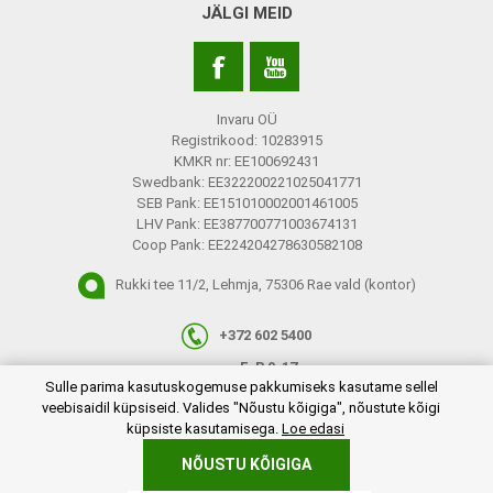
JÄLGI MEID
Invaru OÜ
Registrikood: 10283915
KMKR nr: EE100692431
Swedbank: EE322200221025041771
SEB Pank: EE151010002001461005
LHV Pank: EE387700771003674131
Coop Pank: EE224204278630582108
Rukki tee 11/2, Lehmja, 75306 Rae vald (kontor)
+372 602 5400
E-R 9-17
plugins.netgroup.cookiemanager.cookiepopup.dialog
Sulle parima kasutuskogemuse pakkumiseks kasutame sellel
info@invaru.ee
veebisaidil küpsiseid. Valides "Nõustu kõigiga", nõustute kõigi
küpsiste kasutamisega.
Loe edasi
NÕUSTU KÕIGIGA