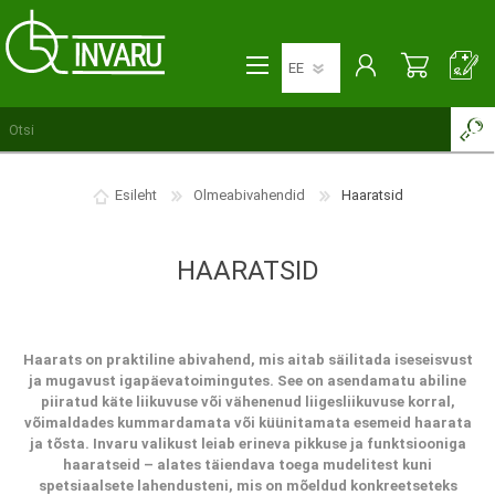
Esileht
Olmeabivahendid
Haaratsid
HAARATSID
Haarats on praktiline abivahend, mis aitab säilitada iseseisvust
ja mugavust igapäevatoimingutes. See on asendamatu abiline
piiratud käte liikuvuse või vähenenud liigesliikuvuse korral,
võimaldades kummardamata või küünitamata esemeid haarata
ja tõsta. Invaru valikust leiab erineva pikkuse ja funktsiooniga
haaratseid – alates täiendava toega mudelitest kuni
spetsiaalsete lahendusteni, mis on mõeldud konkreetseteks