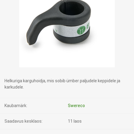
Helkuriga karguhoidja, mis sobib ümber paljudele keppidele ja
karkudele.
Kaubamärk:
Swereco
Saadavus kesklaos:
11 laos