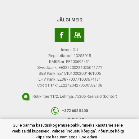
JÄLGI MEID
Invaru OÜ
Registrikood: 10283915
KMKR nr: EE100692431
Swedbank: EE322200221025041771
SEB Pank: EE151010002001461005
LHV Pank: EE387700771003674131
Coop Pank: EE224204278630582108
Rukki tee 11/2, Lehmja, 75306 Rae vald (kontor)
+372 602 5400
E-R 9-17
plugins.netgroup.cookiemanager.cookiepopup.dialog
Sulle parima kasutuskogemuse pakkumiseks kasutame sellel
info@invaru.ee
veebisaidil küpsiseid. Valides "Nõustu kõigiga", nõustute kõigi
küpsiste kasutamisega.
Loe edasi