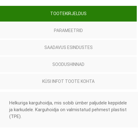
TOOTEKIRJELDUS
PARAMEETRID
SAADAVUS ESINDUSTES
SOODUSHINNAD
KÜSI INFOT TOOTE KOHTA
Helkuriga karguhoidja, mis sobib ümber paljudele keppidele
ja karkudele. Karguhoidja on valmistatud pehmest plastist
(TPE).