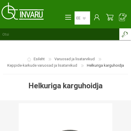
Esileht
Varuosad ja lisatarvikud
Keppide-karkude varuosad ja lisatarvikud
Helkuriga karguhoidja
Helkuriga karguhoidja