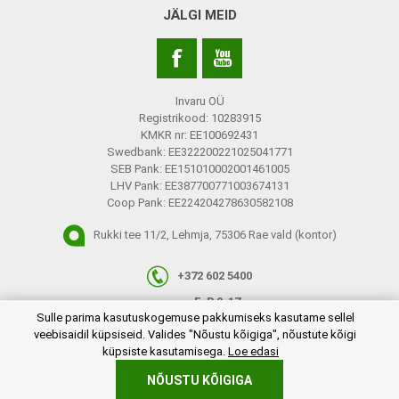
JÄLGI MEID
Invaru OÜ
Registrikood: 10283915
KMKR nr: EE100692431
Swedbank: EE322200221025041771
SEB Pank: EE151010002001461005
LHV Pank: EE387700771003674131
Coop Pank: EE224204278630582108
Rukki tee 11/2, Lehmja, 75306 Rae vald (kontor)
+372 602 5400
E-R 9-17
plugins.netgroup.cookiemanager.cookiepopup.dialog
Sulle parima kasutuskogemuse pakkumiseks kasutame sellel
info@invaru.ee
veebisaidil küpsiseid. Valides "Nõustu kõigiga", nõustute kõigi
küpsiste kasutamisega.
Loe edasi
NÕUSTU KÕIGIGA