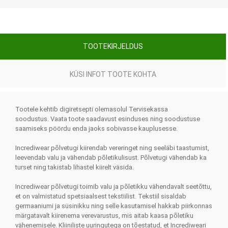
TOOTEKIRJELDUS
KÜSI INFOT TOOTE KOHTA
Tootele kehtib digiretsepti olemasolul Tervisekassa
soodustus. Vaata toote saadavust esinduses ning soodustuse
saamiseks pöördu enda jaoks sobivasse kauplusesse.
Incrediwear põlvetugi kiirendab vereringet ning seeläbi taastumist,
leevendab valu ja vähendab põletikulisust. Põlvetugi vähendab ka
turset ning takistab lihastel kiirelt väsida.
Incrediwear põlvetugi toimib valu ja põletikku vähendavalt seetõttu,
et on valmistatud spetsiaalsest tekstiilist. Tekstiil sisaldab
germaaniumi ja süsinikku ning selle kasutamisel hakkab piirkonnas
märgatavalt kiirenema verevarustus, mis aitab kaasa põletiku
vähenemisele. Kliiniliste uuringutega on tõestatud, et Incrediweari