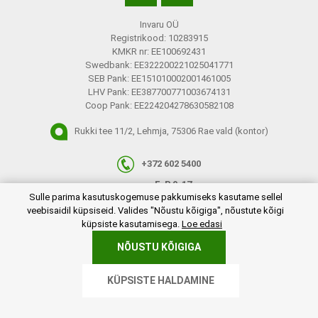
Invaru OÜ
Registrikood: 10283915
KMKR nr: EE100692431
Swedbank: EE322200221025041771
SEB Pank: EE151010002001461005
LHV Pank: EE387700771003674131
Coop Pank: EE224204278630582108
Rukki tee 11/2, Lehmja, 75306 Rae vald (kontor)
+372 602 5400
E-R 9-17
plugins.netgroup.cookiemanager.cookiepopup.dialog
Sulle parima kasutuskogemuse pakkumiseks kasutame sellel
info@invaru.ee
veebisaidil küpsiseid. Valides "Nõustu kõigiga", nõustute kõigi
küpsiste kasutamisega.
Loe edasi
NÕUSTU KÕIGIGA
Copyright © 2026 Invaru OÜ. Kõik õigused reserveeritud.
KÜPSISTE HALDAMINE
Powered by
nopCommerce