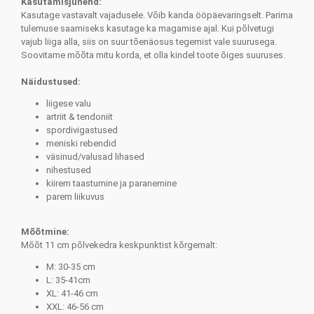
Kasutamisjuhend:
Kasutage vastavalt vajadusele. Võib kanda ööpäevaringselt. Parima
tulemuse saamiseks kasutage ka magamise ajal. Kui põlvetugi
vajub liiga alla, siis on suur tõenäosus tegemist vale suurusega.
Soovitame mõõta mitu korda, et olla kindel toote õiges suuruses.
Näidustused:
liigese valu
artriit & tendoniit
spordivigastused
meniski rebendid
väsinud/valusad lihased
nihestused
kiirem taastumine ja paranemine
parem liikuvus
Mõõtmine:
Mõõt 11 cm põlvekedra keskpunktist kõrgemalt:
M: 30-35 cm
L: 35-41cm
XL: 41-46 cm
XXL: 46-56 cm