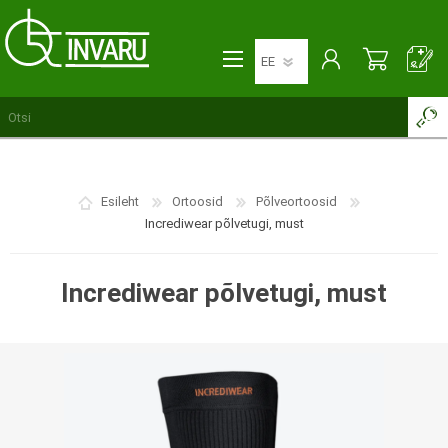
Esileht
Ortoosid
Põlveortoosid
Incrediwear põlvetugi, must
Incrediwear põlvetugi, must