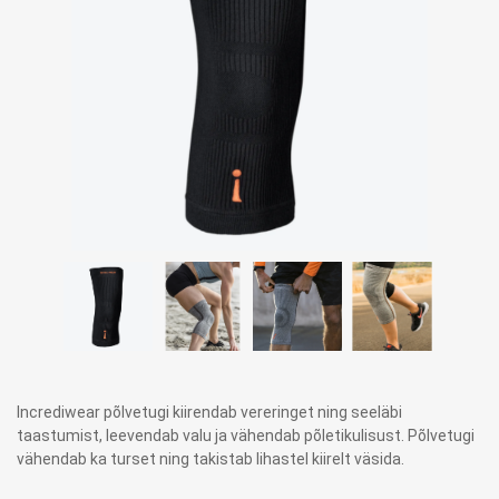
Incrediwear põlvetugi kiirendab vereringet ning seeläbi
taastumist, leevendab valu ja vähendab põletikulisust. Põlvetugi
vähendab ka turset ning takistab lihastel kiirelt väsida.