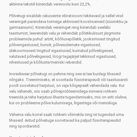
aktiivne tekstiil kiirendab verevoolu kuni 22,2%.
Põlvetugi sisaldab rakuseinte vibratsiooni tekitavaid ja sellel viisil
vereringet parandava toimega aktiivseid koostisaineid (süsinikku ja
germaaniumi). Kiirendab vereringet ning kiirendab seeläbi
taastumist, leevendab valu ja vähendab põletikulisust järgmiste
probleemide puhul: artriit, kõõlusepõletik, jooksmisest tingitud
põlvevigastused, bursiit, põlvesidemete vigastused,
ülekoormusest tingitud vigastused, kurnatud põlveliigesed,
valutavad põlveliigesed, löögi tagajärjel tekkinud vigastused,
nihestused ja kõõluste/meniski rebendid.
Incrediwear põlvetugi on pehme ning see ei tee kuidagi lihaseid
nõrgaks. Treenimiseks, et sooritada füsioterapeudi või taastusarsti
poolt soovitatud harjutusi, on vaja kõigepealt vähendada valu. Kui
valu väheneb, siis saab põlveprobleemidega inimene rohkem
treenida ja teha harjutusi lihaste tugevdamiseks, mis on eriti oluline,
kui on probleeme põlve kulumisega, liigestega või meniskiga.
Vähema valu korral saab rohkem võimelda ning nii tugevdad oma
lihaseid. Antud põlvetuge soovitavad ka paljud füsioterapeudid
ning spordiarstid.