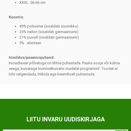
XXXL: 56-66 cm
Koostis:
49% polüester (sisaldab süsinikku)
25% nailon (sisaldab germaaniumi)
21% puuvill (sisaldab germaaniumi)
5% elastaan
Hooldus/pesemisjuhend:
Incrediwear põlvetuge on lihtne puhastada. Peske sooja või külma
veega, kuivatage trummelkuivatis madalal programmil. Toodet ei
tohi valgendada, triikida ega keemiliselt puhastada.
LIITU INVARU UUDISKIRJAGA