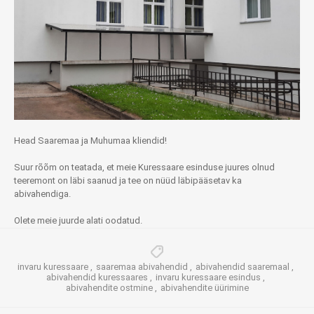
Head Saaremaa ja Muhumaa kliendid!
Suur rõõm on teatada, et meie Kuressaare esinduse juures olnud
teeremont on läbi saanud ja tee on nüüd läbipääsetav ka
abivahendiga.
Olete meie juurde alati oodatud.
invaru kuressaare
,
saaremaa abivahendid
,
abivahendid saaremaal
,
abivahendid kuressaares
,
invaru kuressaare esindus
,
abivahendite ostmine
,
abivahendite üürimine