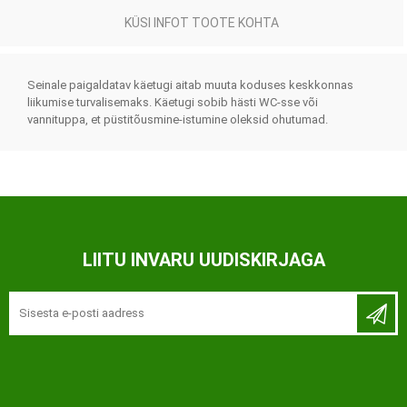
KÜSI INFOT TOOTE KOHTA
Seinale paigaldatav käetugi aitab muuta koduses keskkonnas
liikumise turvalisemaks. Käetugi s
obib hästi WC-sse või
vannituppa, et püstitõusmine-istumine oleksid ohutumad.
LIITU INVARU UUDISKIRJAGA