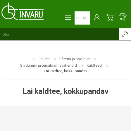
Esileht
Põetus ja hooldus
Siirdumis- ja teisaldamisvahendid
Kaldteed
Lai kaldtee, kokkupandav
Lai kaldtee, kokkupandav