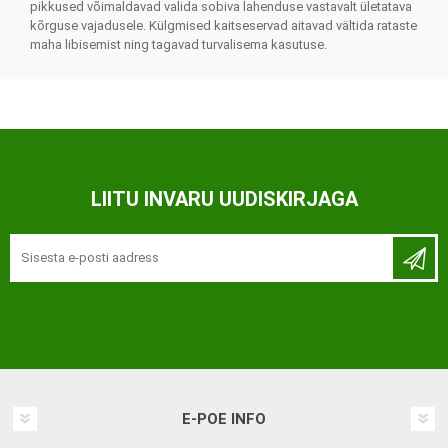
pikkused võimaldavad valida sobiva lahenduse vastavalt ületatava
kõrguse vajadusele. Külgmised kaitseservad aitavad vältida rataste
maha libisemist ning tagavad turvalisema kasutuse.
LIITU INVARU UUDISKIRJAGA
E-POE INFO