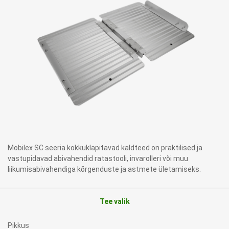
Mobilex SC seeria kokkuklapitavad kaldteed on praktilised ja
vastupidavad abivahendid ratastooli, invarolleri või muu
liikumisabivahendiga kõrgenduste ja astmete ületamiseks.
Tee valik
Pikkus