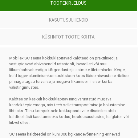
TOOTEKIRJELDUS
KASUTUSJUHENDID
KÜSI INFOT TOOTE KOHTA
Mobilex SC seeria kokkuklapitavad kaldteed on praktilised ja
vastupidavad abivahendid ratastooli, invarolleri või muu
liikumisabivahendiga kõrgenduste ja astmete ületamiseks. Kerge,
kuid tugev alumiiniumkonstruktsioon koos libisemisvastase ribilise
pinnaga tagab turvalise ja mugava liikumise nii sise- kui ka
välistingimustes.
Kaldtee on keskelt kokkuklapitav ning varustatud mugava
kandekäepidemega, mis teeb selle transportimise ja hoiustamise
lihtsaks. Tänu kompaktsele kokkupandavale disainile sobib
kaldtee hästi kasutamiseks kodus, hooldusasutustes, haiglates või
liikvel olles.
SC seeria kaldteedel on kuni 300 kg kandevõime ning erinevad