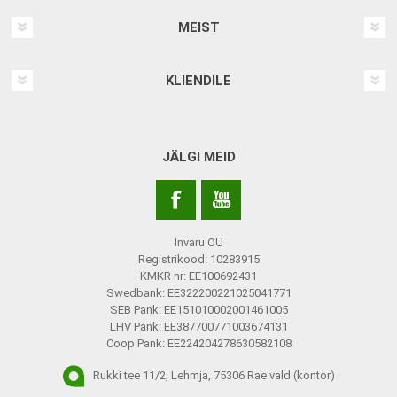
MEIST
KLIENDILE
JÄLGI MEID
Invaru OÜ
Registrikood: 10283915
KMKR nr: EE100692431
Swedbank: EE322200221025041771
SEB Pank: EE151010002001461005
LHV Pank: EE387700771003674131
Coop Pank: EE224204278630582108
Rukki tee 11/2, Lehmja, 75306 Rae vald (kontor)