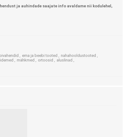
ja lisatarvikud
hendust ja auhindade saajate info avaldame nii kodulehel,
Keppide-karkude varuosad
ja lisatarvikud
abivahendid
,
ema ja beebi tooted
,
nahahooldustooted
,
sidemed
,
mähkmed
,
ortoosid
,
aluslinad
,