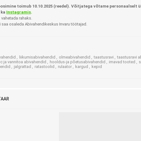
Ortopeedilised abivahendid,
oosimine toimub 10.10.2025 (reedel). Võitjatega võtame personaalselt ü
tallatoed, muud tooted
 ka
Instagramis
.
a vahetada rahaks.
i saa osaleda Abivahendikeskus Invaru töötajad.
vahendid
,
liikumisabivahendid
,
olmeabivahendid
,
taastusravi
,
taastusravi 
c ja vannitoa abivahendid
,
hooldus-ja põetusabivahendid
,
imavad tooted
,
endid
,
jalgrattad
,
ratastoolid
,
rulaator
,
kargud
,
kepid
TAAR