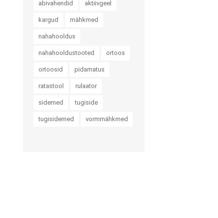
abivahendid
aktiivgeel
kargud
mähkmed
nahahooldus
nahahooldustooted
ortoos
ortoosid
pidamatus
ratastool
rulaator
sidemed
tugiside
tugisidemed
vormmähkmed