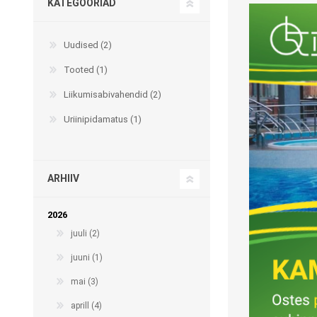
KATEGOORIAD
Uudised (2)
Kargud ja kepid
Tooted (1)
Madratsikaitsmed
Ratastoolid
Liikumisabivahendid (2)
Mähkmed täiskasvanutele
Seisuraamid
Uriinipidamatus (1)
Mähkmed lastele
Käimisraamid
Aluslinad
Eriistmed ja alusraamid
Püksid mähkmete
ARHIIV
Jalgrattad
fikseerimiseks
Lastekärud
2026
Varuosad ja lisatarvikud
juuli (2)
juuni (1)
mai (3)
OLMEABIVAHENDID
TREENING JA TERAAPI
aprill (4)