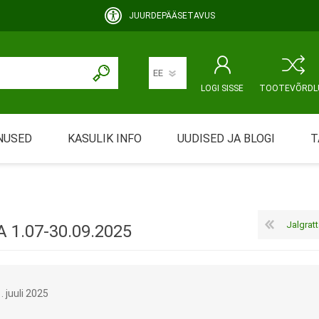
JUURDEPÄÄSETAVUS
LOGI SISSE
TOOTEVÕRDL
NUSED
KASULIK INFO
UUDISED JA BLOGI
T
rimine
Abivahendi üürimine ja üüritingimused
KEHAHOOLDUS
EMALE JA BEEBILE
ustamine
Riiklik soodustus
Jalgrattad, mi
1.07-30.09.2025
ansport
Abivahendi tõend
mont
Blanketid
. juuli 2025
Korduma kippuvad küsimused