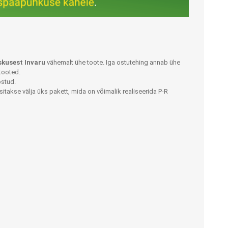
LISATARVIKUD
Ladu
Töökoda
Kontor
skusest Invaru
vähemalt ühe toote. Iga ostutehing annab ühe
tooted.
ostud.
itakse välja üks pakett, mida on võimalik realiseerida P-R
Kompressioonpõlvikud
Rehvid
Kompressioonsukad
Rattad
Lisatarvikud
Ratastoolide lisavarustus
Ratastoolide varuosad
Tugiraamide varuosad ja
lisatarvikud
Poti- ja dušitoolide varuosad