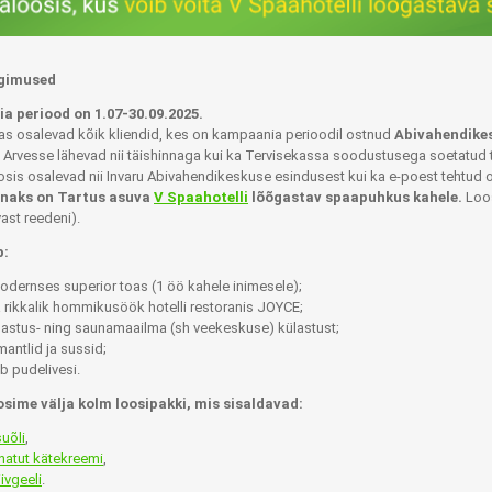
gimused
 periood on 1.07-30.09.2025.
s osalevad kõik kliendid, kes on kampaania perioodil ostnud
Abivahendike
i. Arvesse lähevad nii täishinnaga kui ka Tervisekassa soodustusega soetatud 
sis osalevad nii Invaru Abivahendikeskuse esindusest kui ka e-poest tehtud 
naks on Tartus asuva
V Spaahotelli
lõõgastav spaapuhkus kahele.
Loos
ast reedeni).
Jalaortoosid
Pilguga juhitavad seadmed
b:
Põlveortoosid
Sisendseadmed
dernses superior toas (1 öö kahele inimesele);
ja rikkalik hommikusöök hotelli restoranis JOYCE;
Selja- ja nimmepiirkonna
Statiivid
astus- ning saunamaailma (sh veekeskuse) külastust;
ortoosid
ntlid ja sussid;
d
Kommunikatsiooniseadmed
b pudelivesi.
Kõhuortoosid
Tarkvara
osime välja kolm loosipakki, mis sisaldavad:
Õla- ja küünarliigese
Lisaseadmed
ortoosid
uõli
,
natut kätekreemi
,
Randme-kämblaortoosid
ivgeeli
.