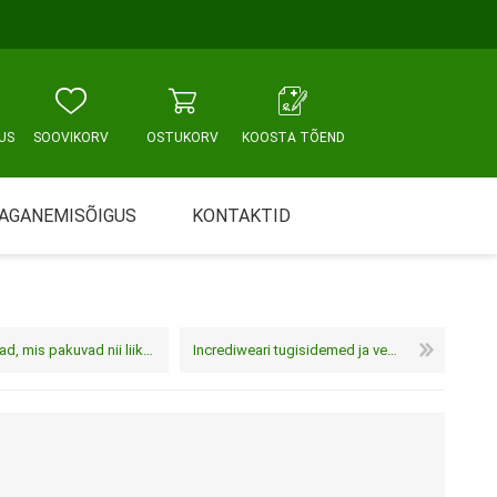
US
SOOVIKORV
OSTUKORV
KOOSTA TÕEND
AGANEMISÕIGUS
KONTAKTID
Tallinn, Sikupilli keskus
WC JA VANNITUBA
PÕETUS JA HOOLDUS
Tallinn, Mustamäe tee
s pakuvad nii liikumis- kui avastamisrõõmu
Incrediweari tugisidemed ja vereringet soodustavad tooted – mida peaksid teadma?
Tallinn, Punane tn
Tartu
Pärnu