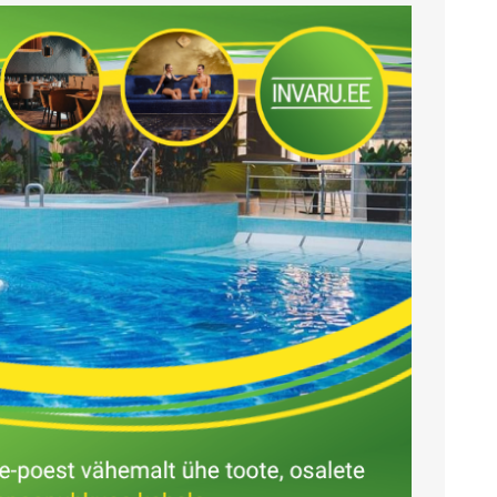
Rakvere
Narva
Tugikäepidemed
Uriinikogujad ja kateetrid
Kuressaare
Astmed
Voodid
Haapsalu
Dušitoolid, vanniistmed ja -
Voodi lisatarvikud
auad
Madratsid lamatiste
Rapla
Potitoolid ja -kõrgendused,
vältimiseks
rilllauad käetugedega
Paide
Voodilauad
Varuosad ja lisavarustus
Käina
Siibrid ja uriinipudelid
oti- ja dušitoolidele
Siirdumis- ja
Valga
teisaldamisvahendid
Erilahenduste osakond
Muud tooted
Kommunikatsiooniabivahendid
KOMPRESSIOONTOOTED
VARUOSAD JA