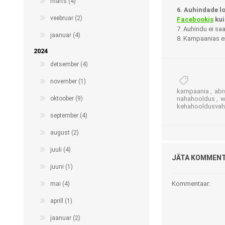
märts (4)
Haaratsid
6. Auhindade l
veebruar (2)
Facebookis
kui
Riietumise abivahendid
7. Auhindu ei sa
jaanuar (4)
8. Kampaanias e
Vaata kõiki
2024
detsember (4)
november (1)
kampaania
,
abi
nahahooldus
,
w
oktoober (9)
kehahooldusvah
september (4)
august (2)
juuli (4)
JÄTA KOMMEN
juuni (1)
Kommentaar:
mai (4)
aprill (1)
jaanuar (2)