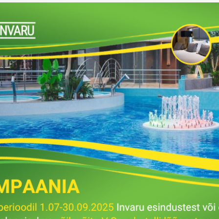
Tasuta Invaru infomaterjalid
Niisutatud puhastusrätikud
Nahahooldusvahendid
Pesuained
Mähkmed lastele
Kreemid
Beebikaal
l
Pesu- ja ühekordsed kindad
Rinnapumbad ja lisatarvikud
Muud tooted
Aluslinad
p
Sidemed naistele
p
Niisutatud salvrätid
A
ORTOOSID
KOMMUNIKATSIOON