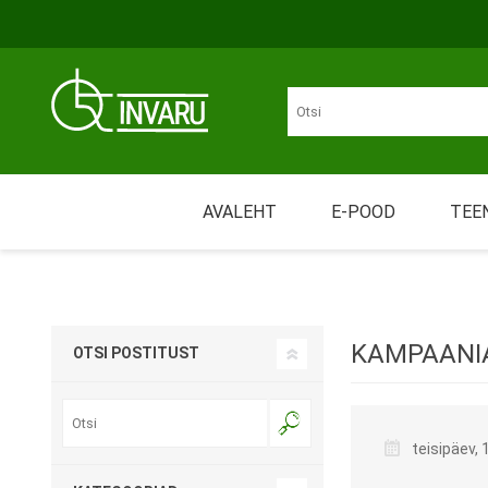
Liigu põhisisu juurde
Juurdepääsetavus
AVALEHT
E-POOD
TEE
Üü
LIIKUMINE
MÄHKMED JA IMAVAD
Nõ
TOOTED
KAMPAANIA 
OTSI POSTITUST
Tr
Re
teisipäev, 1