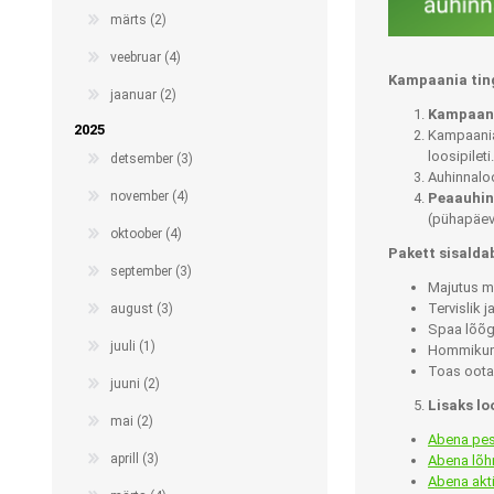
märts (2)
veebruar (4)
Kampaania tin
jaanuar (2)
Kampaania
2025
Kampaania
loosipilet
detsember (3)
Auhinnaloo
november (4)
Peaauhin
(pühapäev
oktoober (4)
Muud tooted
Teraapiavahendid
Pakett sisalda
september (3)
Toidu valmistamine ja
Trenažöörid
Majutus mo
söömine
Tervislik 
august (3)
Treeningvahendid
Spaa lõõg
Abivahendid käelise
juuli (1)
Hommikuma
Istumis- ja asendravipadja
tegevuse toetuseks
Toas oota
juuni (2)
Lisatarvikud
Enesehooldus
Lisaks lo
mai (2)
Avajad ja keerajad
Abena pes
aprill (3)
Abena lõh
Käärid
Abena akti