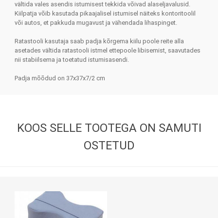
vältida vales asendis istumisest tekkida võivad alaseljavalusid.
Kiilpatja võib kasutada pikaajalisel istumisel näiteks kontoritoolil
või autos, et pakkuda mugavust ja vähendada lihaspinget.
Ratastooli kasutaja saab padja kõrgema kiilu poole reite alla
asetades vältida ratastooli istmel ettepoole libisemist, saavutades
nii stabiilsema ja toetatud istumisasendi.
Padja mõõdud on 37x37x7/2 cm
KOOS SELLE TOOTEGA ON SAMUTI
OSTETUD