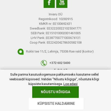
Invaru OÜ
Registrikood: 10283915
KMKR nr: EE100692431
Swedbank: EE322200221025041771
SEB Pank: EE151010002001461005
LHV Pank: EE387700771003674131
Coop Pank: EE224204278630582108
Rukki tee 11/2, Lehmja, 75306 Rae vald (kontor)
+372 602 5400
E-R 9-17
plugins.netgroup.cookiemanager.cookiepopup.dialog
Sulle parima kasutuskogemuse pakkumiseks kasutame sellel
info@invaru.ee
veebisaidil küpsiseid. Valides "Nõustu kõigiga", nõustute kõigi
küpsiste kasutamisega.
Loe edasi
NÕUSTU KÕIGIGA
Copyright © 2026 Invaru OÜ. Kõik õigused reserveeritud.
KÜPSISTE HALDAMINE
Powered by
nopCommerce