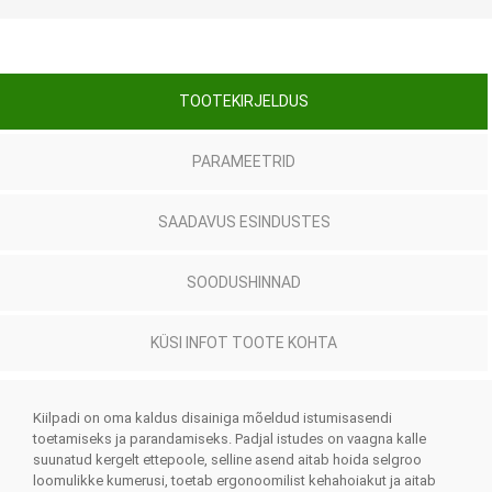
TOOTEKIRJELDUS
PARAMEETRID
SAADAVUS ESINDUSTES
SOODUSHINNAD
KÜSI INFOT TOOTE KOHTA
Kiilpadi on oma kaldus disainiga mõeldud istumisasendi
toetamiseks ja parandamiseks. Padjal istudes on vaagna kalle
suunatud kergelt ettepoole, selline asend aitab hoida selgroo
loomulikke kumerusi, toetab ergonoomilist kehahoiakut ja aitab