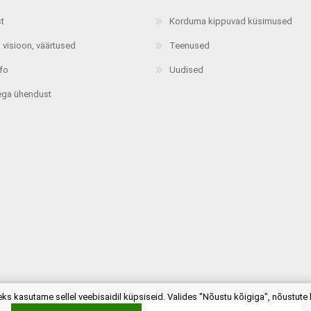
st
Korduma kippuvad küsimused
 visioon, väärtused
Teenused
nfo
Uudised
ega ühendust
.title
 kasutame sellel veebisaidil küpsiseid. Valides "Nõustu kõigiga", nõustute