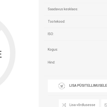
Tasuta Invaru infomaterjalid
Saadavus kesklaos:
Niisutatud puhastusrätikud
Nahahooldusvahendid
Tootekood:
Pesuained
Mähkmed lastele
ISO:
Kreemid
Beebikaal
l
Pesu- ja ühekordsed kindad
Rinnapumbad ja lisatarvikud
Kogus:
Muud tooted
Aluslinad
p
Sidemed naistele
Hind:
p
Niisutatud salvrätid
LISA PÜSITELLIMUSELE
A
ORTOOSID
KOMMUNIKATSIOON
Lisa võrdlusesse