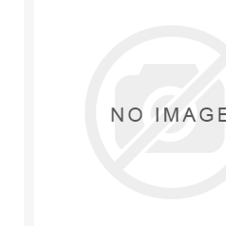
Kargud ja kepid
Madratsikaitsmed
Ratastoolid
Mähkmed täiskasvanutele
Seisuraamid
Mähkmed lastele
Käimisraamid
Aluslinad
Eriistmed ja alusraamid
Püksid mähkmete
Jalgrattad
fikseerimiseks
Lastekärud
Varuosad ja lisatarvikud
OLMEABIVAHENDID
TREENING JA TERAAPI