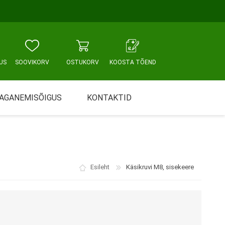
US
SOOVIKORV
OSTUKORV
KOOSTA TÕEND
AGANEMISÕIGUS
KONTAKTID
Tallinn, Sikupilli keskus
WC JA VANNITUBA
PÕETUS JA HOOLDUS
Tallinn, Mustamäe tee
Esileht
Käsikruvi M8, sisekeere
Tallinn, Punane tn
Tartu
Pärnu