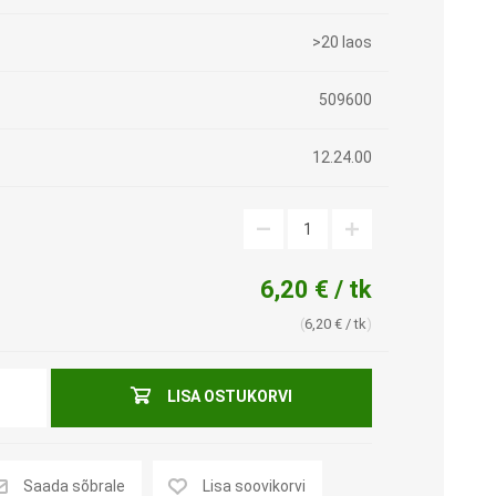
Rakvere
>20 laos
Narva
Tugikäepidemed
Uriinikogujad ja kateetrid
509600
Kuressaare
Astmed
Voodid
12.24.00
Haapsalu
Dušitoolid, vanniistmed ja -
Voodi lisatarvikud
auad
Madratsid lamatiste
Rapla
Potitoolid ja -kõrgendused,
vältimiseks
rilllauad käetugedega
Paide
Voodilauad
6,20 € / tk
Varuosad ja lisavarustus
Käina
Siibrid ja uriinipudelid
oti- ja dušitoolidele
6,20 € / tk
Siirdumis- ja
Valga
teisaldamisvahendid
Erilahenduste osakond
LISA OSTUKORVI
Muud tooted
Kommunikatsiooniabivahendid
KOMPRESSIOONTOOTED
VARUOSAD JA
Saada sõbrale
Lisa soovikorvi