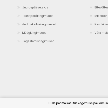
Juurdepääsetavus
Ettevõtte
Transporditingimused
Missioon,
Andmekaitsetingimused
Kasulik i
Müügitingimused
Võta mei
Tagastamistingimused
plugins.netgroup.cookiemanager.cookiepopup.dialog
Sulle parima kasutuskogemuse pakkumiseks