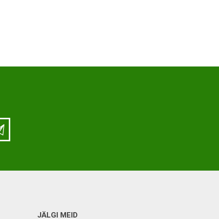
ja lisatarvikud
Keppide-karkude varuosad
ja lisatarvikud
JÄLGI MEID