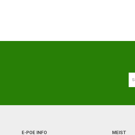
Haaratsid
Riietumise abivahendid
Vaata kõiki
E-POE INFO
MEIST