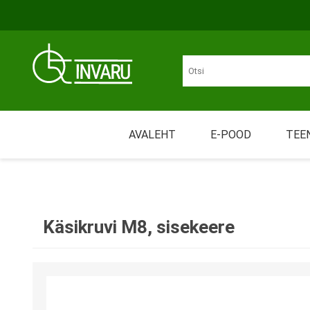
Liigu põhisisu juurde
Juurdepääsetavus
AVALEHT
E-POOD
TEE
Üü
LIIKUMINE
MÄHKMED JA IMAVAD
Nõ
TOOTED
Käsikruvi M8, sisekeere
Tr
Re