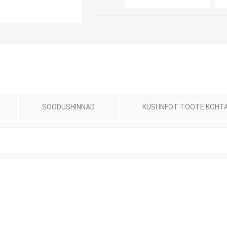
SOODUSHINNAD
KÜSI INFOT TOOTE KOHT
Jalaortoosid
Pilguga juhitavad seadmed
Põlveortoosid
Sisendseadmed
Selja- ja nimmepiirkonna
Statiivid
ortoosid
d
Kommunikatsiooniseadmed
Kõhuortoosid
Tarkvara
Õla- ja küünarliigese
Lisaseadmed
ortoosid
Randme-kämblaortoosid