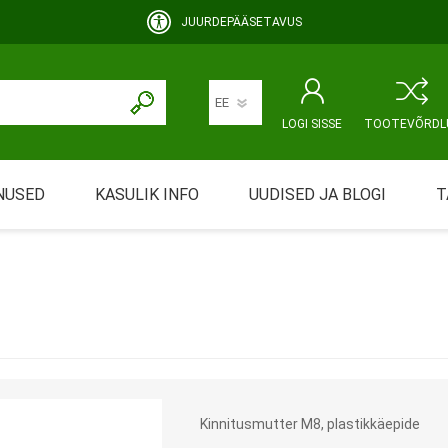
JUURDEPÄÄSETAVUS
LOGI SISSE
TOOTEVÕRDL
NUSED
KASULIK INFO
UUDISED JA BLOGI
T
rimine
Abivahendi üürimine ja üüritingimused
KEHAHOOLDUS
EMALE JA BEEBILE
ustamine
Riiklik soodustus
ansport
Abivahendi tõend
mont
Blanketid
Kinnitusmutter M8, plastikkäepide
Korduma kippuvad küsimused