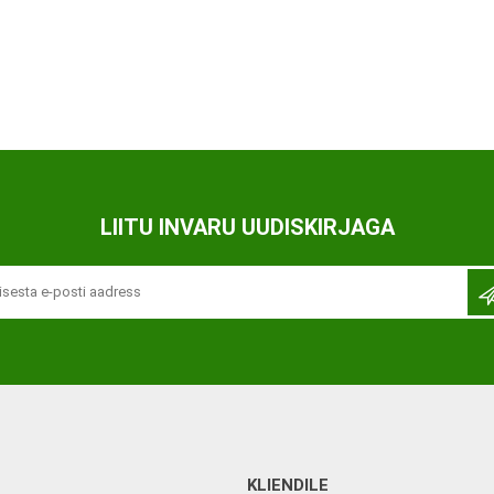
Ortopeedilised abivahendid,
tallatoed, muud tooted
LIITU INVARU UUDISKIRJAGA
KLIENDILE