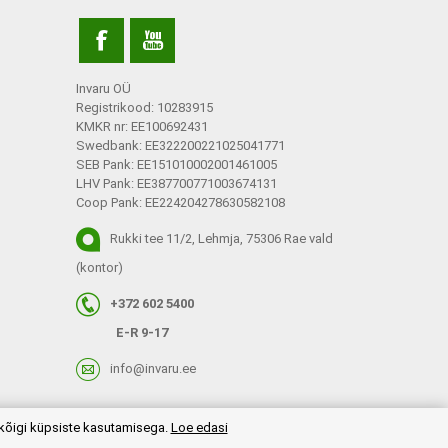
Invaru OÜ
Registrikood: 10283915
KMKR nr: EE100692431
Swedbank: EE322200221025041771
SEB Pank: EE151010002001461005
LHV Pank: EE387700771003674131
Coop Pank: EE224204278630582108
Rukki tee 11/2, Lehmja, 75306 Rae vald
(kontor)
+372 602 5400
E-R 9-17
info@invaru.ee
 kõigi küpsiste kasutamisega.
Loe edasi