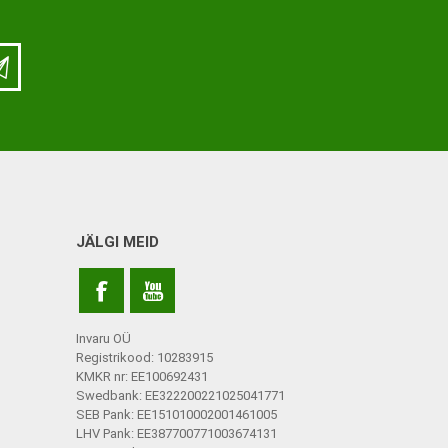
JÄLGI MEID
Invaru OÜ
Registrikood: 10283915
KMKR nr: EE100692431
Swedbank: EE322200221025041771
SEB Pank: EE151010002001461005
LHV Pank: EE387700771003674131