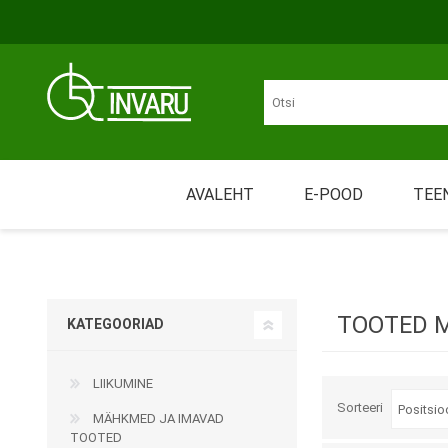
Liigu põhisisu juurde
Juurdepääsetavus
AVALEHT
E-POOD
TEE
Üü
LIIKUMINE
MÄHKMED JA IMAVAD
Nõ
TOOTED
TOOTED 
KATEGOORIAD
Tr
LIIKUMINE
Re
Sorteeri
MÄHKMED JA IMAVAD
TOOTED