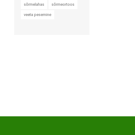
Haaratsid
sõrmelahas
sõrmeortoos
Riietumise abivahendid
veeta pesemine
Vaata kõiki