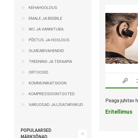
KEHAHOOLDUS
EMALE JA BEEBILE
Kargud ja kepid
WC JA VANNITUBA
Madratsikaitsmed
Ratastoolid
PÕETUS JA HOOLDUS
Mähkmed täiskasvanutele
Seisuraamid
OLMEABIVAHENDID
Mähkmed lastele
Käimisraamid
TREENING JA TERAAPIA
Aluslinad
Eriistmed ja alusraamid
ORTOOSID
Püksid mähkmete
Jalgrattad
fikseerimiseks
KOMMUNIKATSIOON
Lastekärud
KOMPRESSIOONTOOTED
Peaga juhitav h
Varuosad ja lisatarvikud
VARUOSAD JA LISATARVIKUD
Eritellimus
POPULAARSED
OLMEABIVAHENDID
TREENING JA TERAAPI
MÄRKSÕNAD