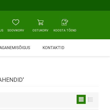
US
SOOVIKORV
OSTUKORV
KOOSTA TÕEND
AGANEMISÕIGUS
KONTAKTID
Tallinn, Sikupilli keskus
WC JA VANNITUBA
PÕETUS JA HOOLDUS
Tallinn, Mustamäe tee
AHENDID'
Tallinn, Punane tn
Tartu
Pärnu