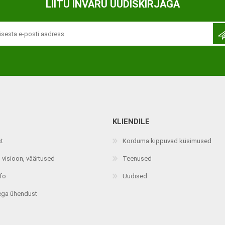
LIITU INVARU UUDISKIRJAGA
KLIENDILE
st
Korduma kippuvad küsimused
 visioon, väärtused
Teenused
nfo
Uudised
ega ühendust