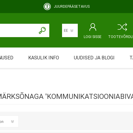
JUURDEPÄÄSETAVUS
LOGI SISSE
TOOTEVÕRDL
NUSED
KASULIK INFO
UUDISED JA BLOGI
T
rimine
Abivahendi üürimine ja üüritingimused
KEHAHOOLDUS
EMALE JA BEEBILE
ustamine
Riiklik soodustus
MÄRKSÕNAGA 'KOMMUNIKATSIOONIABIV
ansport
Abivahendi tõend
mont
Blanketid
Korduma kippuvad küsimused