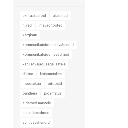
aktiivratastool
aluslinad
hiired
imavad tooted
kergkäru
kommunikatsiooniabivahendid
kommunikatsiooniseadmed
Muud tooted
Teraapiavahendid
käru erivajadusega lastele
Toidu valmistamine ja
Trenažöörid
libilina
libistamislina
söömine
Treeningvahendid
meestekuu
ortoosid
Abivahendid käelise
Istumis- ja asendravipadja
tegevuse toetuseks
panthera
pidamatus
Lisatarvikud
Enesehooldus
sidemed naistele
Avajad ja keerajad
sisendseadmed
Käärid
suhtlusvahendid