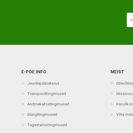
E-POE INFO
MEIST
Juurdepääsetavus
Ettevõtte
Transporditingimused
Missioon,
Andmekaitsetingimused
Kasulik i
Müügitingimused
Võta mei
Tagastamistingimused