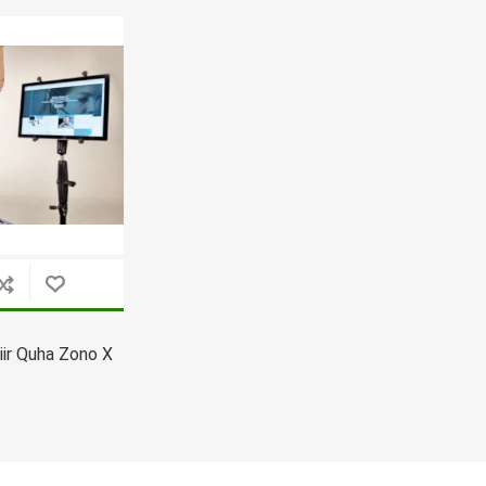
Tasuta Invaru infomaterjalid
Niisutatud puhastusrätikud
Nahahooldusvahendid
Pesuained
Mähkmed lastele
Kreemid
Beebikaal
l
Pesu- ja ühekordsed kindad
Rinnapumbad ja lisatarvikud
Muud tooted
Aluslinad
p
Sidemed naistele
p
Niisutatud salvrätid
iir Quha Zono X
A
ORTOOSID
KOMMUNIKATSIOON