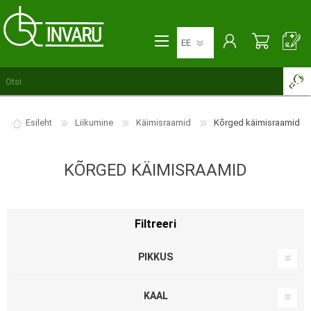
Esileht
Liikumine
Käimisraamid
Kõrged käimisraamid
KÕRGED KÄIMISRAAMID
Filtreeri
PIKKUS
75 CM
3
KAAL