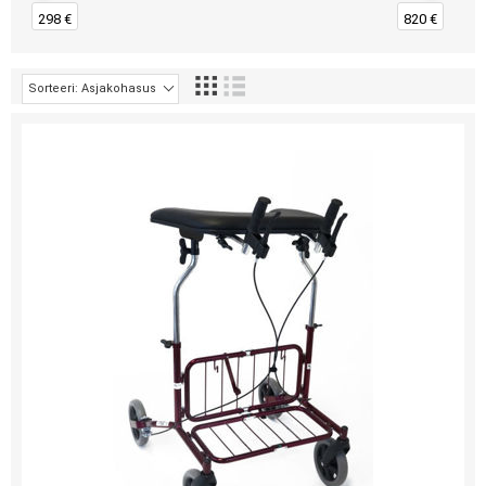
298 €
820 €
71 CM
1
Sorteeri: Asjakohasus