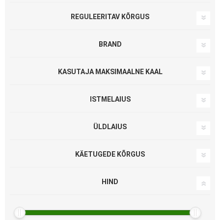
70 CM
2
12,35 KG
1
REGULEERITAV KÕRGUS
12,8 KG
1
90 - 145 CM
2
BRAND
13 KG
1
106 - 124 CM
1
HUMAN CARE
2
KASUTAJA MAKSIMAALNE KAAL
9,5 KG
1
86 - 104 CM
1
VERMEIREN
1
200 KG
3
ISTMELAIUS
125 KG
2
44 CM
1
ÜLDLAIUS
120 KG
1
47 CM
1
67 CM
2
KÄETUGEDE KÕRGUS
61 CM
1
1030–1150 MM
1
HIND
63 CM
1
114-131 CM
1
65 CM
1