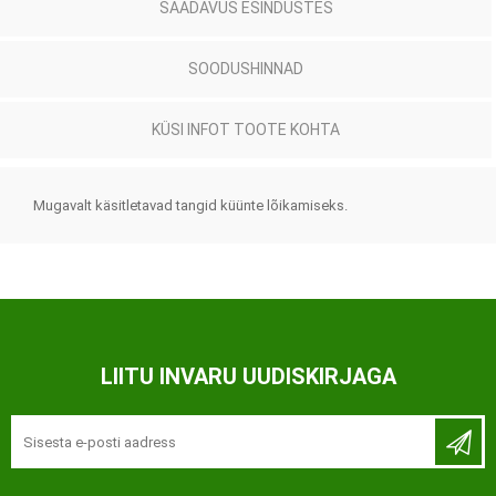
SAADAVUS ESINDUSTES
SOODUSHINNAD
KÜSI INFOT TOOTE KOHTA
Mugavalt käsitletavad tangid küünte lõikamiseks.
LIITU INVARU UUDISKIRJAGA