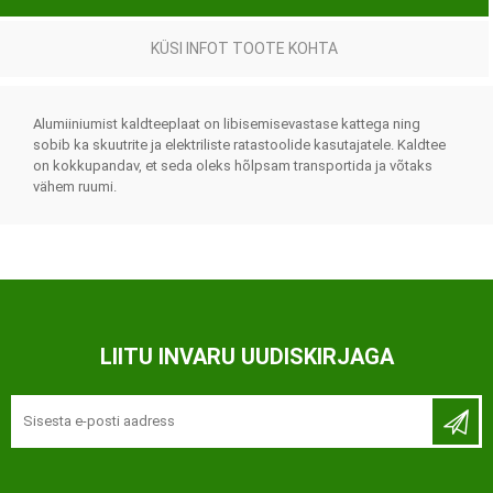
KÜSI INFOT TOOTE KOHTA
Alumiiniumist kaldteeplaat on libisemisevastase kattega ning
sobib ka skuutrite ja elektriliste ratastoolide kasutajatele. Kaldtee
on kokkupandav, et seda oleks hõlpsam transportida ja võtaks
vähem ruumi.
LIITU INVARU UUDISKIRJAGA