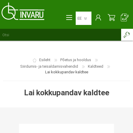
Esileht
Põetus ja hooldus
Siirdumis- ja teisaldamisvahendid
Kaldteed
Lai kokkupandav kaldtee
Lai kokkupandav kaldtee