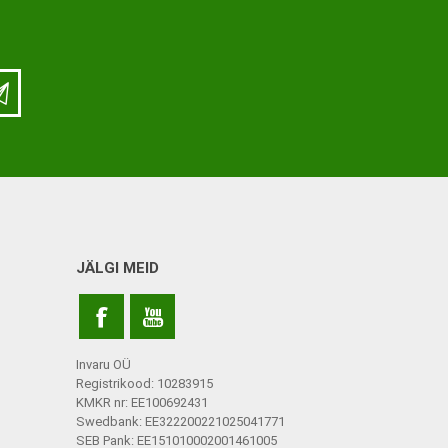
ja lisatarvikud
Keppide-karkude varuosad
ja lisatarvikud
JÄLGI MEID
Invaru OÜ
Registrikood: 10283915
KMKR nr: EE100692431
Swedbank: EE322200221025041771
SEB Pank: EE151010002001461005