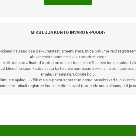
MIKS LUUA KONTO INVARU E-POODI?
ikliendina saad osa pakkumistest ja teenustest, mida pakume vaid registreeri
Abivahendite ostmine riikliku soodustusega
 - kõik ostukorvi lisatud tooted on seal nii kaua, kuni Sa need ise eemaldad võ
Jalaortoosid
Pilguga juhitavad seadmed
itud kliendina saad kauba saata ka teistele aadressidele kui sinu põhiaadress 
emale/vanaemale/sõbrale koju!
Põlveortoosid
Sisendseadmed
llimuste ajalugu - kõik meie e-poest sooritatud ostud on nähtavad Sinu konto 
stamine - ainult registreeritud kliendid saavad toodetele anda hinnanguid ja n
Selja- ja nimmepiirkonna
Statiivid
ortoosid
d
Kommunikatsiooniseadmed
Kõhuortoosid
Tarkvara
Õla- ja küünarliigese
Lisaseadmed
ortoosid
Randme-kämblaortoosid