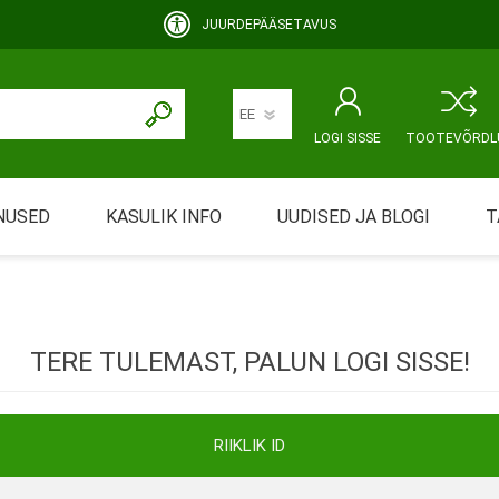
JUURDEPÄÄSETAVUS
LOGI SISSE
TOOTEVÕRDL
NUSED
KASULIK INFO
UUDISED JA BLOGI
T
rimine
Abivahendi üürimine ja üüritingimused
KEHAHOOLDUS
EMALE JA BEEBILE
ustamine
Riiklik soodustus
TERE TULEMAST, PALUN LOGI SISSE!
ansport
Abivahendi tõend
mont
Blanketid
RIIKLIK ID
Korduma kippuvad küsimused