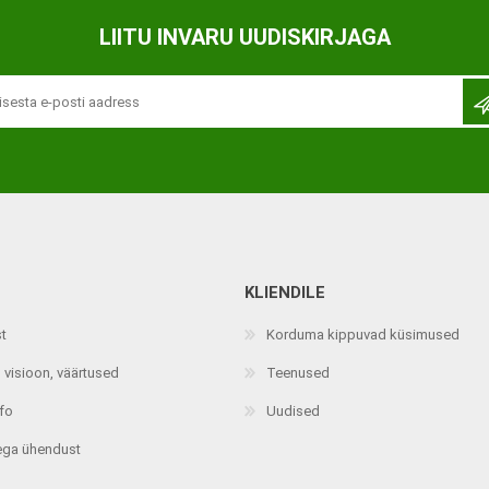
Ortopeedilised abivahendid,
LIITU INVARU UUDISKIRJAGA
tallatoed, muud tooted
KLIENDILE
st
Korduma kippuvad küsimused
 visioon, väärtused
Teenused
nfo
Uudised
ega ühendust