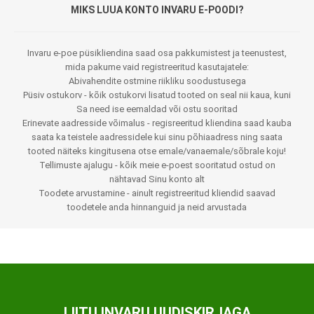
MIKS LUUA KONTO INVARU E-POODI?
Invaru e-poe püsikliendina saad osa pakkumistest ja teenustest,
mida pakume vaid registreeritud kasutajatele:
Abivahendite ostmine riikliku soodustusega
Püsiv ostukorv - kõik ostukorvi lisatud tooted on seal nii kaua, kuni
Sa need ise eemaldad või ostu sooritad
Erinevate aadresside võimalus - regisreeritud kliendina saad kauba
saata ka teistele aadressidele kui sinu põhiaadress ning saata
tooted näiteks kingitusena otse emale/vanaemale/sõbrale koju!
Tellimuste ajalugu - kõik meie e-poest sooritatud ostud on
nähtavad Sinu konto alt
Toodete arvustamine - ainult registreeritud kliendid saavad
toodetele anda hinnanguid ja neid arvustada
LIITU INVARU UUDISKIRJAGA