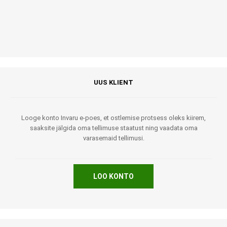
UUS KLIENT
Looge konto Invaru e-poes, et ostlemise protsess oleks kiirem,
saaksite jälgida oma tellimuse staatust ning vaadata oma
varasemaid tellimusi.
LOO KONTO