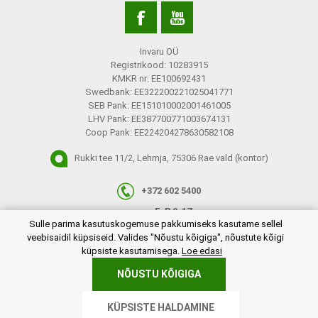
Invaru OÜ
Registrikood: 10283915
KMKR nr: EE100692431
Swedbank: EE322200221025041771
SEB Pank: EE151010002001461005
LHV Pank: EE387700771003674131
Coop Pank: EE224204278630582108
Rukki tee 11/2, Lehmja, 75306 Rae vald (kontor)
+372 602 5400
E-R 9-17
plugins.netgroup.cookiemanager.cookiepopup.dialog
Sulle parima kasutuskogemuse pakkumiseks kasutame sellel
info@invaru.ee
veebisaidil küpsiseid. Valides "Nõustu kõigiga", nõustute kõigi
küpsiste kasutamisega.
Loe edasi
NÕUSTU KÕIGIGA
Copyright © 2026 Invaru OÜ. Kõik õigused reserveeritud.
KÜPSISTE HALDAMINE
Powered by
nopCommerce