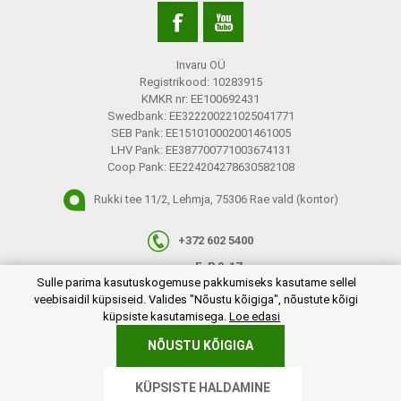
Invaru OÜ
Registrikood: 10283915
KMKR nr: EE100692431
Swedbank: EE322200221025041771
SEB Pank: EE151010002001461005
LHV Pank: EE387700771003674131
Coop Pank: EE224204278630582108
Rukki tee 11/2, Lehmja, 75306 Rae vald (kontor)
+372 602 5400
E-R 9-17
plugins.netgroup.cookiemanager.cookiepopup.dialog
Sulle parima kasutuskogemuse pakkumiseks kasutame sellel
info@invaru.ee
veebisaidil küpsiseid. Valides "Nõustu kõigiga", nõustute kõigi
küpsiste kasutamisega.
Loe edasi
NÕUSTU KÕIGIGA
Copyright © 2026 Invaru OÜ. Kõik õigused reserveeritud.
KÜPSISTE HALDAMINE
Powered by
nopCommerce