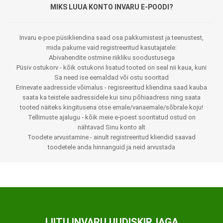
MIKS LUUA KONTO INVARU E-POODI?
Invaru e-poe püsikliendina saad osa pakkumistest ja teenustest,
mida pakume vaid registreeritud kasutajatele:
Abivahendite ostmine riikliku soodustusega
Püsiv ostukorv - kõik ostukorvi lisatud tooted on seal nii kaua, kuni
Sa need ise eemaldad või ostu sooritad
Erinevate aadresside võimalus - regisreeritud kliendina saad kauba
saata ka teistele aadressidele kui sinu põhiaadress ning saata
tooted näiteks kingitusena otse emale/vanaemale/sõbrale koju!
Tellimuste ajalugu - kõik meie e-poest sooritatud ostud on
nähtavad Sinu konto alt
Toodete arvustamine - ainult registreeritud kliendid saavad
toodetele anda hinnanguid ja neid arvustada
LIITU INVARU UUDISKIRJAGA