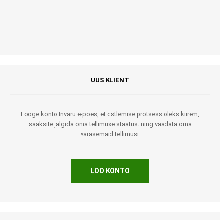
UUS KLIENT
Looge konto Invaru e-poes, et ostlemise protsess oleks kiirem,
saaksite jälgida oma tellimuse staatust ning vaadata oma
varasemaid tellimusi.
LOO KONTO