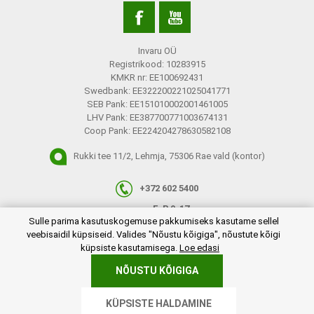
Invaru OÜ
Registrikood: 10283915
KMKR nr: EE100692431
Swedbank: EE322200221025041771
SEB Pank: EE151010002001461005
LHV Pank: EE387700771003674131
Coop Pank: EE224204278630582108
Rukki tee 11/2, Lehmja, 75306 Rae vald (kontor)
+372 602 5400
E-R 9-17
plugins.netgroup.cookiemanager.cookiepopup.dialog
Sulle parima kasutuskogemuse pakkumiseks kasutame sellel
info@invaru.ee
veebisaidil küpsiseid. Valides "Nõustu kõigiga", nõustute kõigi
küpsiste kasutamisega.
Loe edasi
NÕUSTU KÕIGIGA
Copyright © 2026 Invaru OÜ. Kõik õigused reserveeritud.
KÜPSISTE HALDAMINE
Powered by
nopCommerce