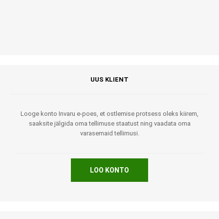
UUS KLIENT
Looge konto Invaru e-poes, et ostlemise protsess oleks kiirem,
saaksite jälgida oma tellimuse staatust ning vaadata oma
varasemaid tellimusi.
LOO KONTO