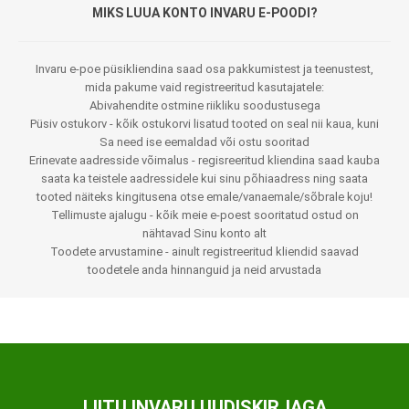
MIKS LUUA KONTO INVARU E-POODI?
Invaru e-poe püsikliendina saad osa pakkumistest ja teenustest,
mida pakume vaid registreeritud kasutajatele:
Abivahendite ostmine riikliku soodustusega
Püsiv ostukorv - kõik ostukorvi lisatud tooted on seal nii kaua, kuni
Sa need ise eemaldad või ostu sooritad
Erinevate aadresside võimalus - regisreeritud kliendina saad kauba
saata ka teistele aadressidele kui sinu põhiaadress ning saata
tooted näiteks kingitusena otse emale/vanaemale/sõbrale koju!
Tellimuste ajalugu - kõik meie e-poest sooritatud ostud on
nähtavad Sinu konto alt
Toodete arvustamine - ainult registreeritud kliendid saavad
toodetele anda hinnanguid ja neid arvustada
LIITU INVARU UUDISKIRJAGA