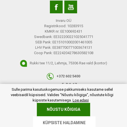
Invaru OÜ
Registrikood: 10283915
KMKR nr: EE100692431
Swedbank: EE322200221025041771
SEB Pank: EE151010002001461005
LHV Pank: EE387700771003674131
Coop Pank: EE224204278630582108
Rukki tee 11/2, Lehmja, 75306 Rae vald (kontor)
+372 602 5400
E-R 9-17
plugins.netgroup.cookiemanager.cookiepopup.dialog
Sulle parima kasutuskogemuse pakkumiseks kasutame sellel
info@invaru.ee
veebisaidil küpsiseid. Valides "Nõustu kõigiga", nõustute kõigi
küpsiste kasutamisega.
Loe edasi
NÕUSTU KÕIGIGA
Copyright © 2026 Invaru OÜ. Kõik õigused reserveeritud.
KÜPSISTE HALDAMINE
Powered by
nopCommerce