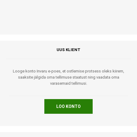
UUS KLIENT
Looge konto Invaru e-poes, et ostlemise protsess oleks kiirem,
saaksite jälgida oma tellimuse staatust ning vaadata oma
varasemaid tellimusi.
LOO KONTO