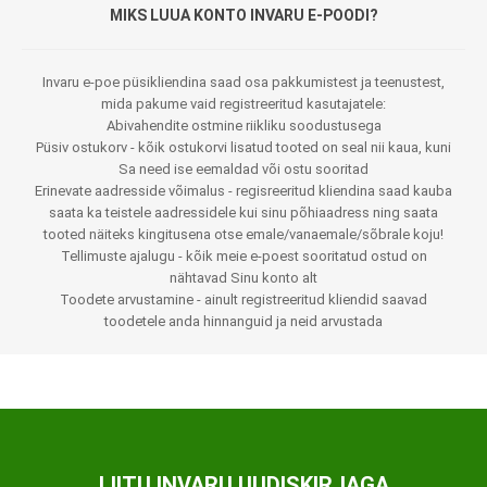
MIKS LUUA KONTO INVARU E-POODI?
Invaru e-poe püsikliendina saad osa pakkumistest ja teenustest,
mida pakume vaid registreeritud kasutajatele:
Abivahendite ostmine riikliku soodustusega
Püsiv ostukorv - kõik ostukorvi lisatud tooted on seal nii kaua, kuni
Sa need ise eemaldad või ostu sooritad
Erinevate aadresside võimalus - regisreeritud kliendina saad kauba
saata ka teistele aadressidele kui sinu põhiaadress ning saata
tooted näiteks kingitusena otse emale/vanaemale/sõbrale koju!
Tellimuste ajalugu - kõik meie e-poest sooritatud ostud on
nähtavad Sinu konto alt
Toodete arvustamine - ainult registreeritud kliendid saavad
toodetele anda hinnanguid ja neid arvustada
LIITU INVARU UUDISKIRJAGA