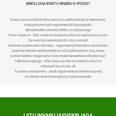
MIKS LUUA KONTO INVARU E-POODI?
Invaru e-poe püsikliendina saad osa pakkumistest ja teenustest,
mida pakume vaid registreeritud kasutajatele:
Abivahendite ostmine riikliku soodustusega
Püsiv ostukorv - kõik ostukorvi lisatud tooted on seal nii kaua, kuni
Sa need ise eemaldad või ostu sooritad
Erinevate aadresside võimalus - regisreeritud kliendina saad kauba
saata ka teistele aadressidele kui sinu põhiaadress ning saata
tooted näiteks kingitusena otse emale/vanaemale/sõbrale koju!
Tellimuste ajalugu - kõik meie e-poest sooritatud ostud on
nähtavad Sinu konto alt
Toodete arvustamine - ainult registreeritud kliendid saavad
toodetele anda hinnanguid ja neid arvustada
LIITU INVARU UUDISKIRJAGA