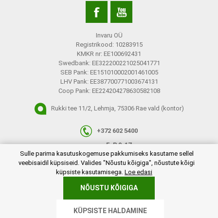
Invaru OÜ
Registrikood: 10283915
KMKR nr: EE100692431
Swedbank: EE322200221025041771
SEB Pank: EE151010002001461005
LHV Pank: EE387700771003674131
Coop Pank: EE224204278630582108
Rukki tee 11/2, Lehmja, 75306 Rae vald (kontor)
+372 602 5400
E-R 9-17
plugins.netgroup.cookiemanager.cookiepopup.dialog
Sulle parima kasutuskogemuse pakkumiseks kasutame sellel
info@invaru.ee
veebisaidil küpsiseid. Valides "Nõustu kõigiga", nõustute kõigi
küpsiste kasutamisega.
Loe edasi
NÕUSTU KÕIGIGA
Copyright © 2026 Invaru OÜ. Kõik õigused reserveeritud.
KÜPSISTE HALDAMINE
Powered by
nopCommerce