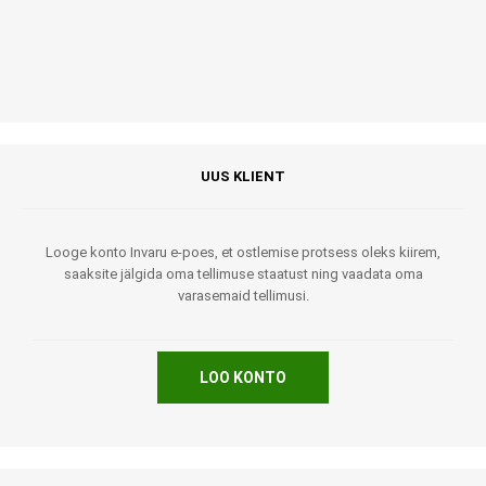
UUS KLIENT
Looge konto Invaru e-poes, et ostlemise protsess oleks kiirem,
saaksite jälgida oma tellimuse staatust ning vaadata oma
varasemaid tellimusi.
LOO KONTO