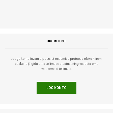
UUS KLIENT
Looge konto Invaru e-poes, et ostlemise protsess oleks kiirem,
saaksite jälgida oma tellimuse staatust ning vaadata oma
varasemaid tellimusi.
LOO KONTO