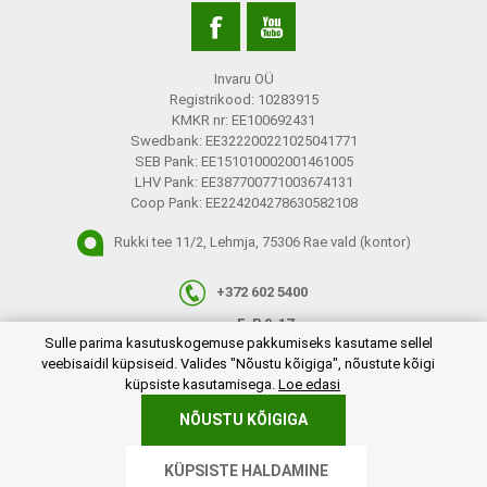
Invaru OÜ
Registrikood: 10283915
KMKR nr: EE100692431
Swedbank: EE322200221025041771
SEB Pank: EE151010002001461005
LHV Pank: EE387700771003674131
Coop Pank: EE224204278630582108
Rukki tee 11/2, Lehmja, 75306 Rae vald (kontor)
+372 602 5400
E-R 9-17
plugins.netgroup.cookiemanager.cookiepopup.dialog
Sulle parima kasutuskogemuse pakkumiseks kasutame sellel
info@invaru.ee
veebisaidil küpsiseid. Valides "Nõustu kõigiga", nõustute kõigi
küpsiste kasutamisega.
Loe edasi
NÕUSTU KÕIGIGA
Copyright © 2026 Invaru OÜ. Kõik õigused reserveeritud.
KÜPSISTE HALDAMINE
Powered by
nopCommerce