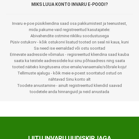
MIKS LUUA KONTO INVARU E-POODI?
Invaru e-poe püsikliendina saad osa pakkumistest ja teenustest,
mida pakume vaid registreeritud kasutajatele:
Abivahendite ostmine riikliku soodustusega
Püsiv ostukorv - kõik ostukorvi lisatud tooted on seal nii kaua, kuni
Sa need ise eemaldad või ostu sooritad
Erinevate aadresside võimalus - regisreeritud kliendina saad kauba
saata ka teistele aadressidele kui sinu põhiaadress ning saata
tooted näiteks kingitusena otse emale/vanaemale/sõbrale koju!
Tellimuste ajalugu - kõik meie e-poest sooritatud ostud on
nähtavad Sinu konto alt
Toodete arvustamine - ainult registreeritud kliendid saavad
toodetele anda hinnanguid ja neid arvustada
LIITU INVARU UUDISKIRJAGA