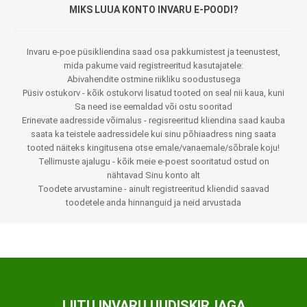
MIKS LUUA KONTO INVARU E-POODI?
Invaru e-poe püsikliendina saad osa pakkumistest ja teenustest,
mida pakume vaid registreeritud kasutajatele:
Abivahendite ostmine riikliku soodustusega
Püsiv ostukorv - kõik ostukorvi lisatud tooted on seal nii kaua, kuni
Sa need ise eemaldad või ostu sooritad
Erinevate aadresside võimalus - regisreeritud kliendina saad kauba
saata ka teistele aadressidele kui sinu põhiaadress ning saata
tooted näiteks kingitusena otse emale/vanaemale/sõbrale koju!
Tellimuste ajalugu - kõik meie e-poest sooritatud ostud on
nähtavad Sinu konto alt
Toodete arvustamine - ainult registreeritud kliendid saavad
toodetele anda hinnanguid ja neid arvustada
LIITU INVARU UUDISKIRJAGA