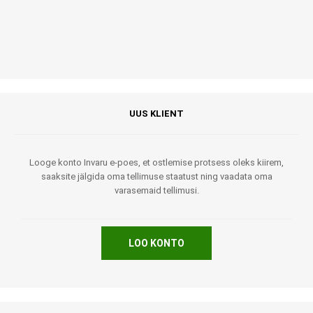
UUS KLIENT
Looge konto Invaru e-poes, et ostlemise protsess oleks kiirem,
saaksite jälgida oma tellimuse staatust ning vaadata oma
varasemaid tellimusi.
LOO KONTO