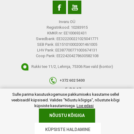
Invaru OÜ
Registrikood: 10283915
KMKR nr: EE100692431
Swedbank: EE322200221025041771
SEB Pank: EE151010002001461005
LHV Pank: EE387700771003674131
Coop Pank: EE224204278630582108
Rukki tee 11/2, Lehmja, 75306 Rae vald (kontor)
+372 602 5400
E-R 9-17
plugins.netgroup.cookiemanager.cookiepopup.dialog
Sulle parima kasutuskogemuse pakkumiseks kasutame sellel
info@invaru.ee
veebisaidil küpsiseid. Valides "Nõustu kõigiga", nõustute kõigi
küpsiste kasutamisega.
Loe edasi
NÕUSTU KÕIGIGA
Copyright © 2026 Invaru OÜ. Kõik õigused reserveeritud.
KÜPSISTE HALDAMINE
Powered by
nopCommerce