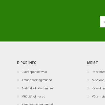
Haaratsid
Riietumise abivahendid
Vaata kõiki
E-POE INFO
MEIST
Juurdepääsetavus
Ettevõtte
Transporditingimused
Missioon,
Andmekaitsetingimused
Kasulik i
Müügitingimused
Võta mei
Tagastamistingimused