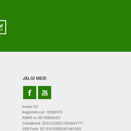
ja lisatarvikud
Keppide-karkude varuosad
ja lisatarvikud
JÄLGI MEID
Invaru OÜ
Registrikood: 10283915
KMKR nr: EE100692431
Swedbank: EE322200221025041771
SEB Pank: EE151010002001461005