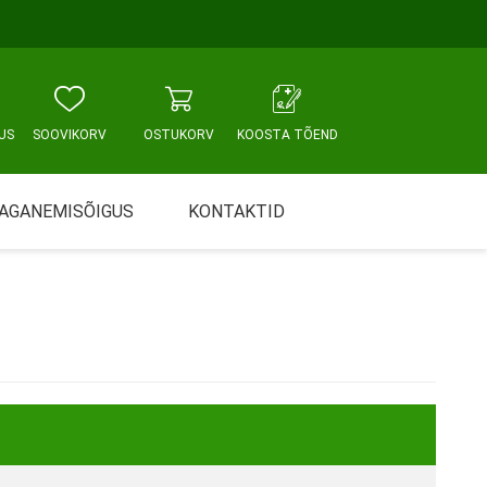
US
SOOVIKORV
OSTUKORV
KOOSTA TÕEND
AGANEMISÕIGUS
KONTAKTID
Tallinn, Sikupilli keskus
WC JA VANNITUBA
PÕETUS JA HOOLDUS
Tallinn, Mustamäe tee
Tallinn, Punane tn
Tartu
Pärnu