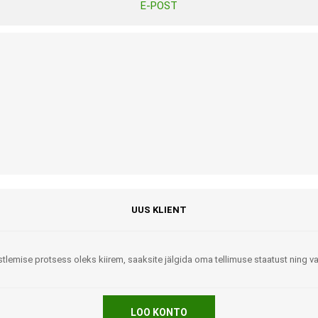
E-POST
Tasuta Invaru infomaterjalid
Niisutatud puhastusrätikud
Nahahooldusvahendid
Pesuained
Mähkmed lastele
Kreemid
Beebikaal
l
Pesu- ja ühekordsed kindad
Rinnapumbad ja lisatarvikud
Muud tooted
Aluslinad
p
Sidemed naistele
p
Niisutatud salvrätid
UUS KLIENT
tlemise protsess oleks kiirem, saaksite jälgida oma tellimuse staatust ning 
A
ORTOOSID
KOMMUNIKATSIOON
LOO KONTO