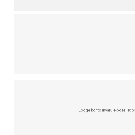
Kargud ja kepid
Madratsikaitsmed
Ratastoolid
Mähkmed täiskasvanutele
Seisuraamid
Mähkmed lastele
Käimisraamid
Aluslinad
Eriistmed ja alusraamid
Püksid mähkmete
Jalgrattad
fikseerimiseks
Lastekärud
Varuosad ja lisatarvikud
Looge konto Invaru e-poes, et os
OLMEABIVAHENDID
TREENING JA TERAAPI