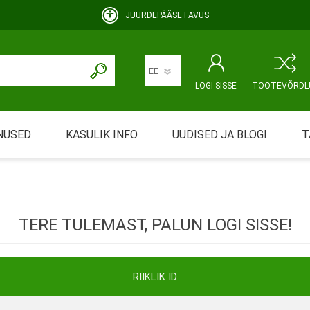
JUURDEPÄÄSETAVUS
LOGI SISSE
TOOTEVÕRDL
NUSED
KASULIK INFO
UUDISED JA BLOGI
T
rimine
Abivahendi üürimine ja üüritingimused
KEHAHOOLDUS
EMALE JA BEEBILE
ustamine
Riiklik soodustus
TERE TULEMAST, PALUN LOGI SISSE!
ansport
Abivahendi tõend
mont
Blanketid
RIIKLIK ID
Korduma kippuvad küsimused