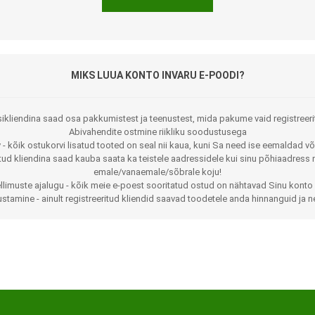
MIKS LUUA KONTO INVARU E-POODI?
ikliendina saad osa pakkumistest ja teenustest, mida pakume vaid registreeri
Abivahendite ostmine riikliku soodustusega
 - kõik ostukorvi lisatud tooted on seal nii kaua, kuni Sa need ise eemaldad võ
Jalaortoosid
Pilguga juhitavad seadmed
itud kliendina saad kauba saata ka teistele aadressidele kui sinu põhiaadress 
emale/vanaemale/sõbrale koju!
Põlveortoosid
Sisendseadmed
llimuste ajalugu - kõik meie e-poest sooritatud ostud on nähtavad Sinu konto 
stamine - ainult registreeritud kliendid saavad toodetele anda hinnanguid ja n
Selja- ja nimmepiirkonna
Statiivid
ortoosid
d
Kommunikatsiooniseadmed
Kõhuortoosid
Tarkvara
Õla- ja küünarliigese
Lisaseadmed
ortoosid
Randme-kämblaortoosid