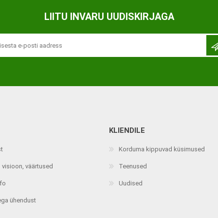
Ortopeedilised abivahendid,
LIITU INVARU UUDISKIRJAGA
tallatoed, muud tooted
KLIENDILE
st
Korduma kippuvad küsimused
 visioon, väärtused
Teenused
nfo
Uudised
ega ühendust