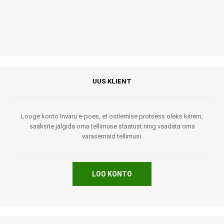
UUS KLIENT
Looge konto Invaru e-poes, et ostlemise protsess oleks kiirem,
saaksite jälgida oma tellimuse staatust ning vaadata oma
varasemaid tellimusi.
LOO KONTO