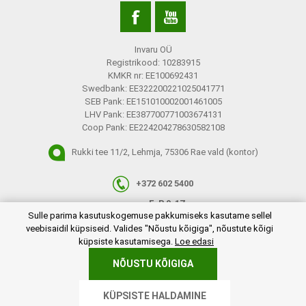
Invaru OÜ
Registrikood: 10283915
KMKR nr: EE100692431
Swedbank: EE322200221025041771
SEB Pank: EE151010002001461005
LHV Pank: EE387700771003674131
Coop Pank: EE224204278630582108
Rukki tee 11/2, Lehmja, 75306 Rae vald (kontor)
+372 602 5400
E-R 9-17
plugins.netgroup.cookiemanager.cookiepopup.dialog
Sulle parima kasutuskogemuse pakkumiseks kasutame sellel
info@invaru.ee
veebisaidil küpsiseid. Valides "Nõustu kõigiga", nõustute kõigi
küpsiste kasutamisega.
Loe edasi
NÕUSTU KÕIGIGA
Copyright © 2026 Invaru OÜ. Kõik õigused reserveeritud.
KÜPSISTE HALDAMINE
Powered by
nopCommerce