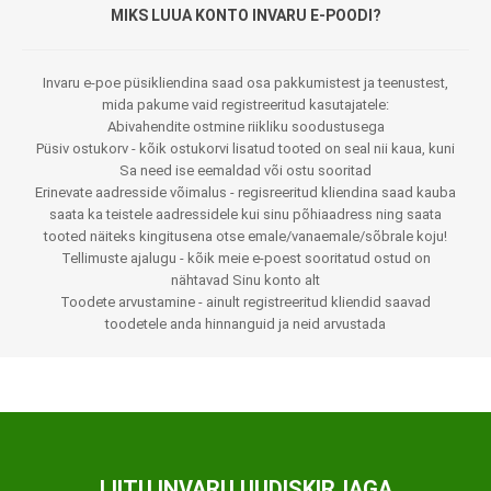
MIKS LUUA KONTO INVARU E-POODI?
Invaru e-poe püsikliendina saad osa pakkumistest ja teenustest,
mida pakume vaid registreeritud kasutajatele:
Abivahendite ostmine riikliku soodustusega
Püsiv ostukorv - kõik ostukorvi lisatud tooted on seal nii kaua, kuni
Sa need ise eemaldad või ostu sooritad
Erinevate aadresside võimalus - regisreeritud kliendina saad kauba
saata ka teistele aadressidele kui sinu põhiaadress ning saata
tooted näiteks kingitusena otse emale/vanaemale/sõbrale koju!
Tellimuste ajalugu - kõik meie e-poest sooritatud ostud on
nähtavad Sinu konto alt
Toodete arvustamine - ainult registreeritud kliendid saavad
toodetele anda hinnanguid ja neid arvustada
LIITU INVARU UUDISKIRJAGA