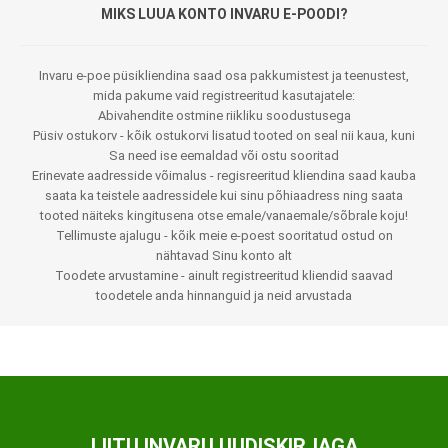
MIKS LUUA KONTO INVARU E-POODI?
Invaru e-poe püsikliendina saad osa pakkumistest ja teenustest,
mida pakume vaid registreeritud kasutajatele:
Abivahendite ostmine riikliku soodustusega
Püsiv ostukorv - kõik ostukorvi lisatud tooted on seal nii kaua, kuni
Sa need ise eemaldad või ostu sooritad
Erinevate aadresside võimalus - regisreeritud kliendina saad kauba
saata ka teistele aadressidele kui sinu põhiaadress ning saata
tooted näiteks kingitusena otse emale/vanaemale/sõbrale koju!
Tellimuste ajalugu - kõik meie e-poest sooritatud ostud on
nähtavad Sinu konto alt
Toodete arvustamine - ainult registreeritud kliendid saavad
toodetele anda hinnanguid ja neid arvustada
LIITU INVARU UUDISKIRJAGA