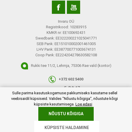
Invaru OÜ
Registrikood: 10283915
KMKR nr: EE100692431
Swedbank: EE322200221025041771
SEB Pank: EE151010002001461005
LHV Pank: EE387700771003674131
Coop Pank: EE224204278630582108
Rukki tee 11/2, Lehmja, 75306 Rae vald (kontor)
+372 602 5400
E-R 9-17
plugins.netgroup.cookiemanager.cookiepopup.dialog
Sulle parima kasutuskogemuse pakkumiseks kasutame sellel
info@invaru.ee
veebisaidil küpsiseid. Valides "Nõustu kõigiga", nõustute kõigi
küpsiste kasutamisega.
Loe edasi
NÕUSTU KÕIGIGA
Copyright © 2026 Invaru OÜ. Kõik õigused reserveeritud.
KÜPSISTE HALDAMINE
Powered by
nopCommerce