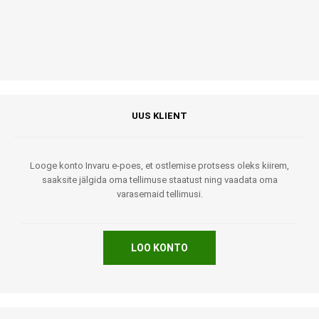
UUS KLIENT
Looge konto Invaru e-poes, et ostlemise protsess oleks kiirem,
saaksite jälgida oma tellimuse staatust ning vaadata oma
varasemaid tellimusi.
LOO KONTO