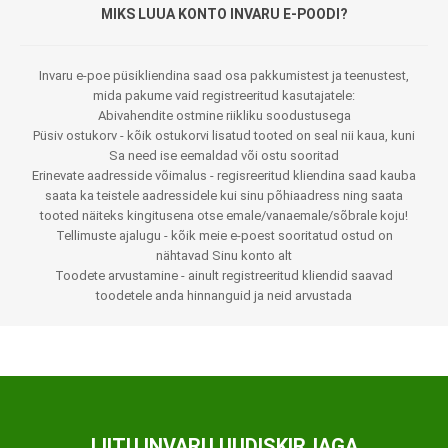
MIKS LUUA KONTO INVARU E-POODI?
Invaru e-poe püsikliendina saad osa pakkumistest ja teenustest,
mida pakume vaid registreeritud kasutajatele:
Abivahendite ostmine riikliku soodustusega
Püsiv ostukorv - kõik ostukorvi lisatud tooted on seal nii kaua, kuni
Sa need ise eemaldad või ostu sooritad
Erinevate aadresside võimalus - regisreeritud kliendina saad kauba
saata ka teistele aadressidele kui sinu põhiaadress ning saata
tooted näiteks kingitusena otse emale/vanaemale/sõbrale koju!
Tellimuste ajalugu - kõik meie e-poest sooritatud ostud on
nähtavad Sinu konto alt
Toodete arvustamine - ainult registreeritud kliendid saavad
toodetele anda hinnanguid ja neid arvustada
LIITU INVARU UUDISKIRJAGA