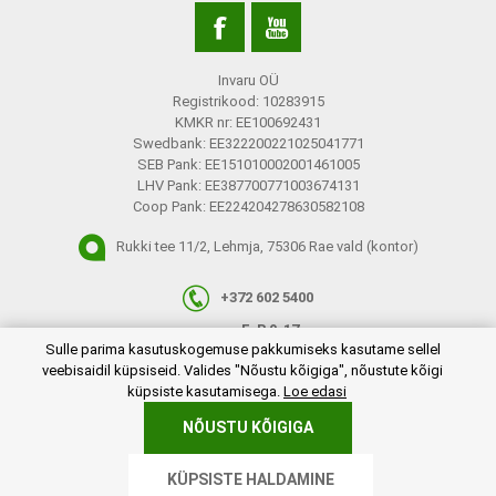
Invaru OÜ
Registrikood: 10283915
KMKR nr: EE100692431
Swedbank: EE322200221025041771
SEB Pank: EE151010002001461005
LHV Pank: EE387700771003674131
Coop Pank: EE224204278630582108
Rukki tee 11/2, Lehmja, 75306 Rae vald (kontor)
+372 602 5400
E-R 9-17
plugins.netgroup.cookiemanager.cookiepopup.dialog
Sulle parima kasutuskogemuse pakkumiseks kasutame sellel
info@invaru.ee
veebisaidil küpsiseid. Valides "Nõustu kõigiga", nõustute kõigi
küpsiste kasutamisega.
Loe edasi
NÕUSTU KÕIGIGA
Copyright © 2026 Invaru OÜ. Kõik õigused reserveeritud.
KÜPSISTE HALDAMINE
Powered by
nopCommerce