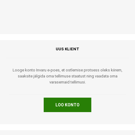
UUS KLIENT
Looge konto Invaru e-poes, et ostlemise protsess oleks kiirem,
saaksite jälgida oma tellimuse staatust ning vaadata oma
varasemaid tellimusi.
LOO KONTO