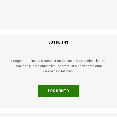
UUS KLIENT
Looge konto Invaru e-poes, et ostlemise protsess oleks kiirem,
saaksite jälgida oma tellimuse staatust ning vaadata oma
varasemaid tellimusi.
LOO KONTO