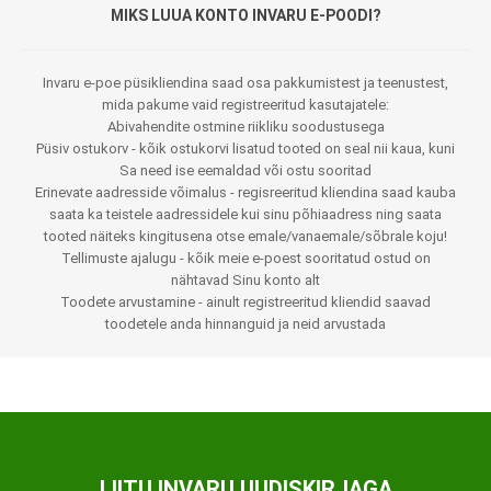
MIKS LUUA KONTO INVARU E-POODI?
Invaru e-poe püsikliendina saad osa pakkumistest ja teenustest,
mida pakume vaid registreeritud kasutajatele:
Abivahendite ostmine riikliku soodustusega
Püsiv ostukorv - kõik ostukorvi lisatud tooted on seal nii kaua, kuni
Sa need ise eemaldad või ostu sooritad
Erinevate aadresside võimalus - regisreeritud kliendina saad kauba
saata ka teistele aadressidele kui sinu põhiaadress ning saata
tooted näiteks kingitusena otse emale/vanaemale/sõbrale koju!
Tellimuste ajalugu - kõik meie e-poest sooritatud ostud on
nähtavad Sinu konto alt
Toodete arvustamine - ainult registreeritud kliendid saavad
toodetele anda hinnanguid ja neid arvustada
LIITU INVARU UUDISKIRJAGA