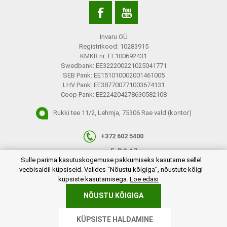
Invaru OÜ
Registrikood: 10283915
KMKR nr: EE100692431
Swedbank: EE322200221025041771
SEB Pank: EE151010002001461005
LHV Pank: EE387700771003674131
Coop Pank: EE224204278630582108
Rukki tee 11/2, Lehmja, 75306 Rae vald (kontor)
+372 602 5400
E-R 9-17
plugins.netgroup.cookiemanager.cookiepopup.dialog
Sulle parima kasutuskogemuse pakkumiseks kasutame sellel
info@invaru.ee
veebisaidil küpsiseid. Valides "Nõustu kõigiga", nõustute kõigi
küpsiste kasutamisega.
Loe edasi
NÕUSTU KÕIGIGA
Copyright © 2026 Invaru OÜ. Kõik õigused reserveeritud.
KÜPSISTE HALDAMINE
Powered by
nopCommerce