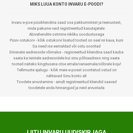
MIKS LUUA KONTO INVARU E-POODI?
Invaru e-poe püsikliendina saad osa pakkumistest ja teenustest,
mida pakume vaid registreeritud kasutajatele:
Abivahendite ostmine riikliku soodustusega
Püsiv ostukorv - kõik ostukorvi lisatud tooted on seal nii kaua, kuni
Sa need ise eemaldad või ostu sooritad
Erinevate aadresside võimalus - regisreeritud kliendina saad kauba
saata ka teistele aadressidele kui sinu põhiaadress ning saata
tooted näiteks kingitusena otse emale/vanaemale/sõbrale koju!
Tellimuste ajalugu - kõik meie e-poest sooritatud ostud on
nähtavad Sinu konto alt
Toodete arvustamine - ainult registreeritud kliendid saavad
toodetele anda hinnanguid ja neid arvustada
LIITU INVARU UUDISKIRJAGA