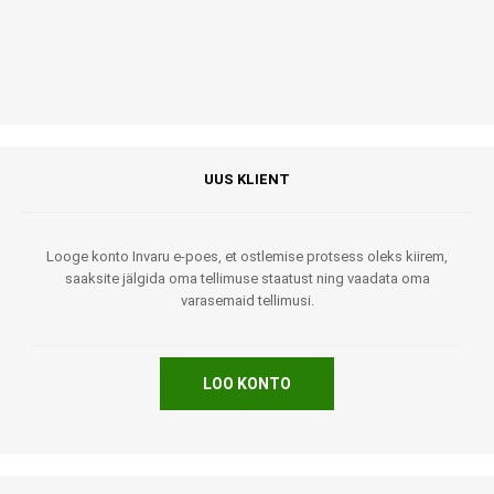
UUS KLIENT
Looge konto Invaru e-poes, et ostlemise protsess oleks kiirem,
saaksite jälgida oma tellimuse staatust ning vaadata oma
varasemaid tellimusi.
LOO KONTO