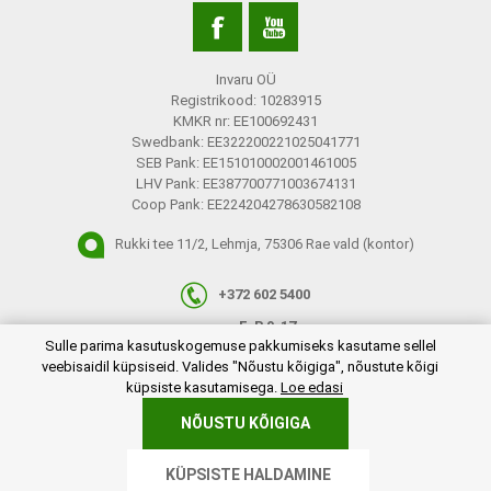
Invaru OÜ
Registrikood: 10283915
KMKR nr: EE100692431
Swedbank: EE322200221025041771
SEB Pank: EE151010002001461005
LHV Pank: EE387700771003674131
Coop Pank: EE224204278630582108
Rukki tee 11/2, Lehmja, 75306 Rae vald (kontor)
+372 602 5400
E-R 9-17
plugins.netgroup.cookiemanager.cookiepopup.dialog
Sulle parima kasutuskogemuse pakkumiseks kasutame sellel
info@invaru.ee
veebisaidil küpsiseid. Valides "Nõustu kõigiga", nõustute kõigi
küpsiste kasutamisega.
Loe edasi
NÕUSTU KÕIGIGA
Copyright © 2026 Invaru OÜ. Kõik õigused reserveeritud.
KÜPSISTE HALDAMINE
Powered by
nopCommerce