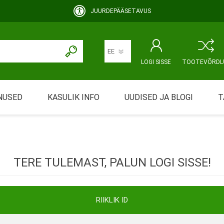
JUURDEPÄÄSETAVUS
LOGI SISSE
TOOTEVÕRDL
NUSED
KASULIK INFO
UUDISED JA BLOGI
T
rimine
Abivahendi üürimine ja üüritingimused
KEHAHOOLDUS
EMALE JA BEEBILE
ustamine
Riiklik soodustus
TERE TULEMAST, PALUN LOGI SISSE!
ansport
Abivahendi tõend
mont
Blanketid
RIIKLIK ID
Korduma kippuvad küsimused