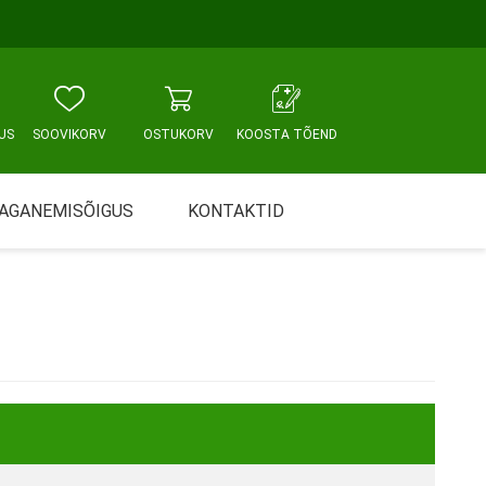
US
SOOVIKORV
OSTUKORV
KOOSTA TÕEND
AGANEMISÕIGUS
KONTAKTID
Tallinn, Sikupilli keskus
WC JA VANNITUBA
PÕETUS JA HOOLDUS
Tallinn, Mustamäe tee
Tallinn, Punane tn
Tartu
Pärnu