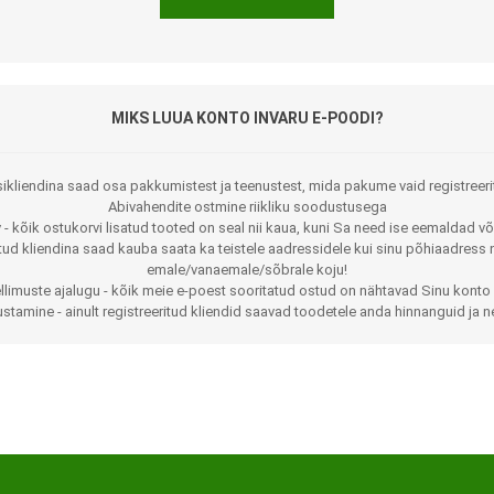
MIKS LUUA KONTO INVARU E-POODI?
ikliendina saad osa pakkumistest ja teenustest, mida pakume vaid registreeri
Abivahendite ostmine riikliku soodustusega
 - kõik ostukorvi lisatud tooted on seal nii kaua, kuni Sa need ise eemaldad võ
Jalaortoosid
Pilguga juhitavad seadmed
itud kliendina saad kauba saata ka teistele aadressidele kui sinu põhiaadress 
emale/vanaemale/sõbrale koju!
Põlveortoosid
Sisendseadmed
llimuste ajalugu - kõik meie e-poest sooritatud ostud on nähtavad Sinu konto 
stamine - ainult registreeritud kliendid saavad toodetele anda hinnanguid ja n
Selja- ja nimmepiirkonna
Statiivid
ortoosid
d
Kommunikatsiooniseadmed
Kõhuortoosid
Tarkvara
Õla- ja küünarliigese
Lisaseadmed
ortoosid
Randme-kämblaortoosid