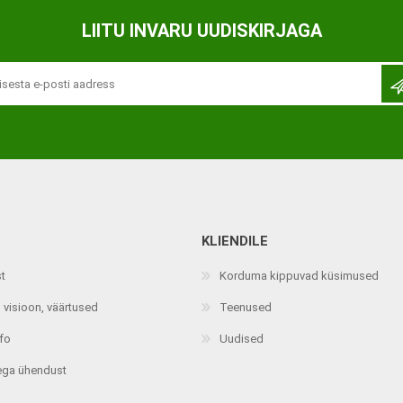
Ortopeedilised abivahendid,
LIITU INVARU UUDISKIRJAGA
tallatoed, muud tooted
KLIENDILE
st
Korduma kippuvad küsimused
 visioon, väärtused
Teenused
nfo
Uudised
ega ühendust