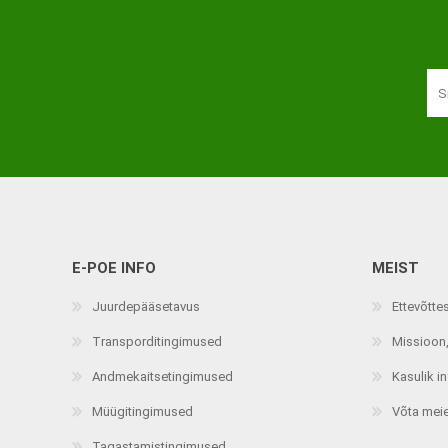
Haaratsid
Riietumise abivahendid
Vaata kõiki
E-POE INFO
MEIST
Juurdepääsetavus
Ettevõtte
Transporditingimused
Missioon,
Andmekaitsetingimused
Kasulik i
Müügitingimused
Võta mei
Tagastamistingimused