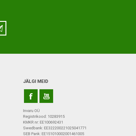
ja lisatarvikud
Keppide-karkude varuosad
ja lisatarvikud
JÄLGI MEID
Invaru OÜ
Registrikood: 10283915
KMKR nr: EE100692431
Swedbank: EE322200221025041771
SEB Pank: EE151010002001461005