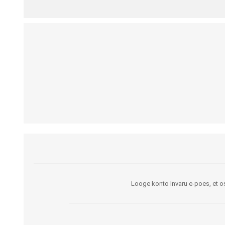
Kargud ja kepid
Madratsikaitsmed
Ratastoolid
Mähkmed täiskasvanutele
Seisuraamid
Mähkmed lastele
Käimisraamid
Aluslinad
Eriistmed ja alusraamid
Püksid mähkmete
Jalgrattad
fikseerimiseks
Lastekärud
Varuosad ja lisatarvikud
Looge konto Invaru e-poes, et os
OLMEABIVAHENDID
TREENING JA TERAAPI