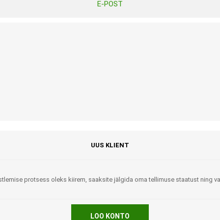
E-POST
Tasuta Invaru infomaterjalid
Niisutatud puhastusrätikud
Nahahooldusvahendid
Pesuained
Mähkmed lastele
Kreemid
Beebikaal
l
Pesu- ja ühekordsed kindad
Rinnapumbad ja lisatarvikud
Muud tooted
Aluslinad
p
Sidemed naistele
p
Niisutatud salvrätid
UUS KLIENT
tlemise protsess oleks kiirem, saaksite jälgida oma tellimuse staatust ning 
A
ORTOOSID
KOMMUNIKATSIOON
LOO KONTO