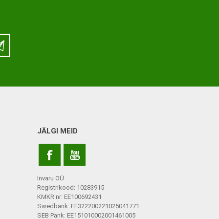
ja lisatarvikud
Keppide-karkude varuosad
ja lisatarvikud
JÄLGI MEID
Invaru OÜ
Registrikood: 10283915
KMKR nr: EE100692431
Swedbank: EE322200221025041771
SEB Pank: EE151010002001461005