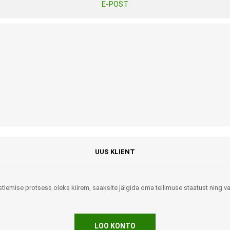
E-POST
Tasuta Invaru infomaterjalid
Niisutatud puhastusrätikud
Nahahooldusvahendid
Pesuained
Mähkmed lastele
Kreemid
Beebikaal
l
Pesu- ja ühekordsed kindad
Rinnapumbad ja lisatarvikud
Muud tooted
Aluslinad
p
Sidemed naistele
p
Niisutatud salvrätid
UUS KLIENT
tlemise protsess oleks kiirem, saaksite jälgida oma tellimuse staatust ning 
A
ORTOOSID
KOMMUNIKATSIOON
LOO KONTO