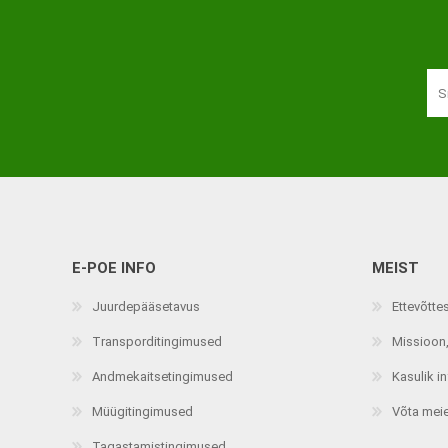
Haaratsid
Riietumise abivahendid
Vaata kõiki
E-POE INFO
MEIST
Juurdepääsetavus
Ettevõtte
Transporditingimused
Missioon,
Andmekaitsetingimused
Kasulik i
Müügitingimused
Võta mei
Tagastamistingimused