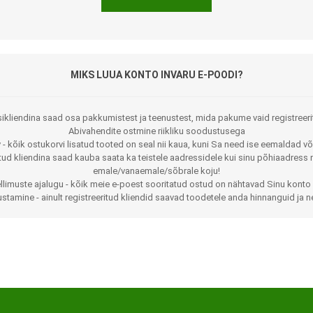
MIKS LUUA KONTO INVARU E-POODI?
ikliendina saad osa pakkumistest ja teenustest, mida pakume vaid registreeri
Abivahendite ostmine riikliku soodustusega
 - kõik ostukorvi lisatud tooted on seal nii kaua, kuni Sa need ise eemaldad võ
Jalaortoosid
Pilguga juhitavad seadmed
itud kliendina saad kauba saata ka teistele aadressidele kui sinu põhiaadress 
emale/vanaemale/sõbrale koju!
Põlveortoosid
Sisendseadmed
llimuste ajalugu - kõik meie e-poest sooritatud ostud on nähtavad Sinu konto 
stamine - ainult registreeritud kliendid saavad toodetele anda hinnanguid ja n
Selja- ja nimmepiirkonna
Statiivid
ortoosid
d
Kommunikatsiooniseadmed
Kõhuortoosid
Tarkvara
Õla- ja küünarliigese
Lisaseadmed
ortoosid
Randme-kämblaortoosid