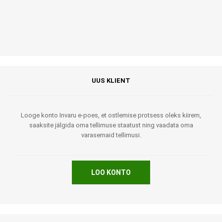
UUS KLIENT
Looge konto Invaru e-poes, et ostlemise protsess oleks kiirem,
saaksite jälgida oma tellimuse staatust ning vaadata oma
varasemaid tellimusi.
LOO KONTO