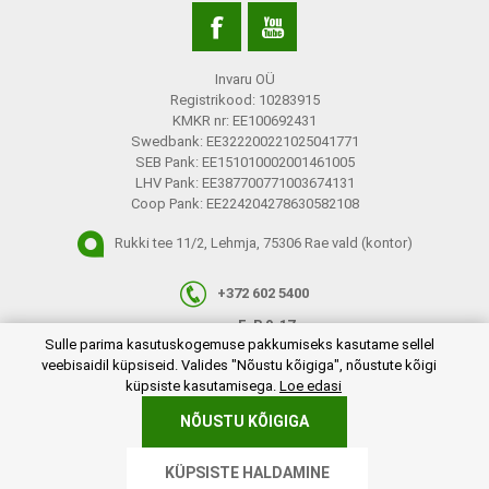
Invaru OÜ
Registrikood: 10283915
KMKR nr: EE100692431
Swedbank: EE322200221025041771
SEB Pank: EE151010002001461005
LHV Pank: EE387700771003674131
Coop Pank: EE224204278630582108
Rukki tee 11/2, Lehmja, 75306 Rae vald (kontor)
+372 602 5400
E-R 9-17
plugins.netgroup.cookiemanager.cookiepopup.dialog
Sulle parima kasutuskogemuse pakkumiseks kasutame sellel
info@invaru.ee
veebisaidil küpsiseid. Valides "Nõustu kõigiga", nõustute kõigi
küpsiste kasutamisega.
Loe edasi
NÕUSTU KÕIGIGA
Copyright © 2026 Invaru OÜ. Kõik õigused reserveeritud.
KÜPSISTE HALDAMINE
Powered by
nopCommerce