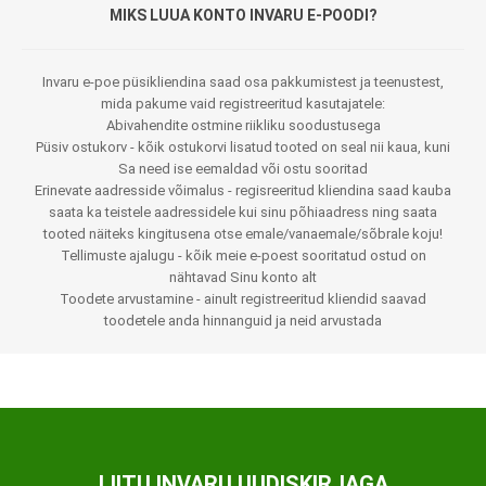
MIKS LUUA KONTO INVARU E-POODI?
Invaru e-poe püsikliendina saad osa pakkumistest ja teenustest,
mida pakume vaid registreeritud kasutajatele:
Abivahendite ostmine riikliku soodustusega
Püsiv ostukorv - kõik ostukorvi lisatud tooted on seal nii kaua, kuni
Sa need ise eemaldad või ostu sooritad
Erinevate aadresside võimalus - regisreeritud kliendina saad kauba
saata ka teistele aadressidele kui sinu põhiaadress ning saata
tooted näiteks kingitusena otse emale/vanaemale/sõbrale koju!
Tellimuste ajalugu - kõik meie e-poest sooritatud ostud on
nähtavad Sinu konto alt
Toodete arvustamine - ainult registreeritud kliendid saavad
toodetele anda hinnanguid ja neid arvustada
LIITU INVARU UUDISKIRJAGA