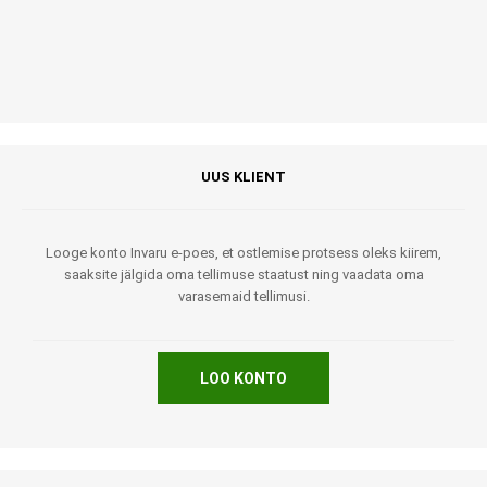
UUS KLIENT
Looge konto Invaru e-poes, et ostlemise protsess oleks kiirem,
saaksite jälgida oma tellimuse staatust ning vaadata oma
varasemaid tellimusi.
LOO KONTO