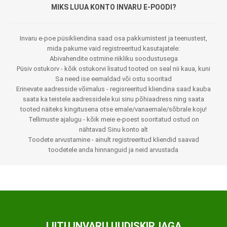
MIKS LUUA KONTO INVARU E-POODI?
Invaru e-poe püsikliendina saad osa pakkumistest ja teenustest,
mida pakume vaid registreeritud kasutajatele:
Abivahendite ostmine riikliku soodustusega
Püsiv ostukorv - kõik ostukorvi lisatud tooted on seal nii kaua, kuni
Sa need ise eemaldad või ostu sooritad
Erinevate aadresside võimalus - regisreeritud kliendina saad kauba
saata ka teistele aadressidele kui sinu põhiaadress ning saata
tooted näiteks kingitusena otse emale/vanaemale/sõbrale koju!
Tellimuste ajalugu - kõik meie e-poest sooritatud ostud on
nähtavad Sinu konto alt
Toodete arvustamine - ainult registreeritud kliendid saavad
toodetele anda hinnanguid ja neid arvustada
LIITU INVARU UUDISKIRJAGA