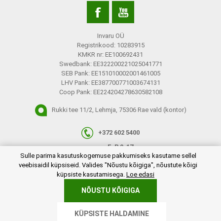
Invaru OÜ
Registrikood: 10283915
KMKR nr: EE100692431
Swedbank: EE322200221025041771
SEB Pank: EE151010002001461005
LHV Pank: EE387700771003674131
Coop Pank: EE224204278630582108
Rukki tee 11/2, Lehmja, 75306 Rae vald (kontor)
+372 602 5400
E-R 9-17
plugins.netgroup.cookiemanager.cookiepopup.dialog
Sulle parima kasutuskogemuse pakkumiseks kasutame sellel
info@invaru.ee
veebisaidil küpsiseid. Valides "Nõustu kõigiga", nõustute kõigi
küpsiste kasutamisega.
Loe edasi
NÕUSTU KÕIGIGA
Copyright © 2026 Invaru OÜ. Kõik õigused reserveeritud.
KÜPSISTE HALDAMINE
Powered by
nopCommerce